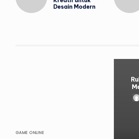
Kreatif untuk
Desain Modern
Ru
Me
Po
by
Posted
GAME ONLINE
in