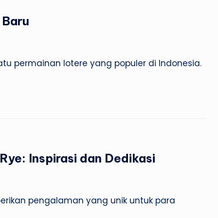
 Baru
tu permainan lotere yang populer di Indonesia.
Rye: Inspirasi dan Dedikasi
erikan pengalaman yang unik untuk para