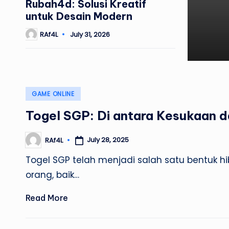
Rubah4d: Solusi Kreatif
untuk Desain Modern
RAf4L
July 31, 2026
Posted
by
Posted
GAME ONLINE
in
Togel SGP: Di antara Kesukaan d
July 28, 2025
RAf4L
Posted
by
Togel SGP telah menjadi salah satu bentuk 
orang, baik…
Read More