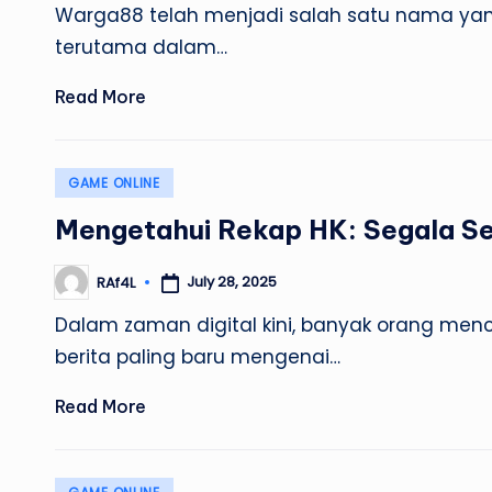
Warga88 telah menjadi salah satu nama yang 
terutama dalam…
Read More
Posted
GAME ONLINE
in
Mengetahui Rekap HK: Segala Se
July 28, 2025
RAf4L
Posted
by
Dalam zaman digital kini, banyak orang me
berita paling baru mengenai…
Read More
Posted