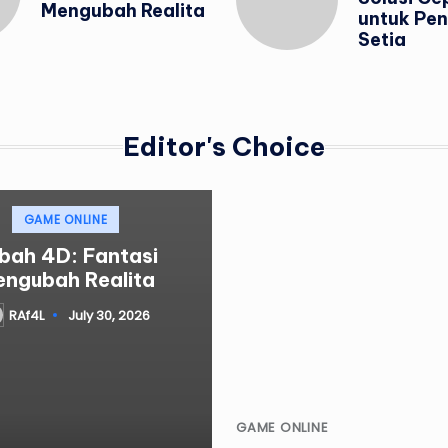
Mengubah Realita
untuk Pe
Setia
Editor's Choice
Posted
GAME ONLINE
in
bah 4D: Fantasi
ngubah Realita
RAf4L
July 30, 2026
sted
Posted
GAME ONLINE
in