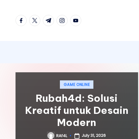
Skip
facebook.com
twitter.com
t.me
instagram.com
youtube.com
to
content
Posted
GAME ONLINE
in
Rubah4d: Solusi
Kreatif untuk Desain
Modern
July 31, 2026
RAf4L
Posted