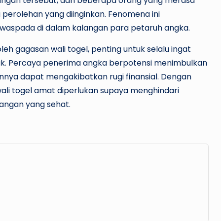
angan tersebut, dan beberapa orang yang merasa
 perolehan yang diinginkan. Fenomena ini
waspada di dalam kalangan para petaruh angka.
eh gagasan wali togel, penting untuk selalu ingat
jak. Percaya penerima angka berpotensi menimbulkan
annya dapat mengakibatkan rugi finansial. Dengan
ali togel amat diperlukan supaya menghindari
angan yang sehat.