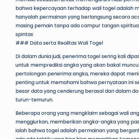
bahwa kepercayaan terhadap wali togel adalah misti
hanyalah permainan yang berlangsung secara ac
masing pemain tanpa ada campur tangan spiritual d
spintax
### Data serta Realitas Wali Togel
Di dalam dunia judi, penerima togel sering kali d
untuk memprediksi angka yang akan bakal muncul
pertolongan penerima angka, mereka dapat meni
penting untuk memahami bahwa pernyataan ini serin
besar data yang cenderung berasal dari dalam d
turun-temurun.
Beberapa orang yang mengklaim sebagai wali 
menggiurkan, memberikan angka-angka yang pasti 
ialah bahwa togel adalah permainan yang bergan