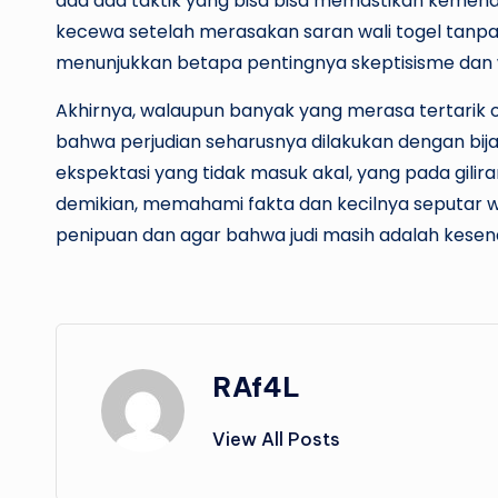
ada ada taktik yang bisa bisa memastikan kemen
kecewa setelah merasakan saran wali togel tanpa
menunjukkan betapa pentingnya skeptisisme dan 
Akhirnya, walaupun banyak yang merasa tertarik ol
bahwa perjudian seharusnya dilakukan dengan bi
ekspektasi yang tidak masuk akal, yang pada gilir
demikian, memahami fakta dan kecilnya seputar w
penipuan dan agar bahwa judi masih adalah kesen
RAf4L
View All Posts