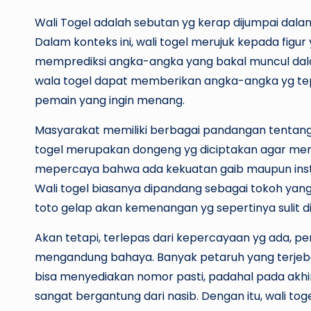
Wali Togel adalah sebutan yg kerap dijumpai dala
Dalam konteks ini, wali togel merujuk kepada fig
memprediksi angka-angka yang bakal muncul dala
wala togel dapat memberikan angka-angka yg tep
pemain yang ingin menang.
Masyarakat memiliki berbagai pandangan tentang w
togel merupakan dongeng yg diciptakan agar mena
mepercaya bahwa ada kekuatan gaib maupun insti
Wali togel biasanya dipandang sebagai tokoh ya
toto gelap akan kemenangan yg sepertinya sulit di
Akan tetapi, terlepas dari kepercayaan yg ada, pen
mengandung bahaya. Banyak petaruh yang terjeba
bisa menyediakan nomor pasti, padahal pada akhi
sangat bergantung dari nasib. Dengan itu, wali tog