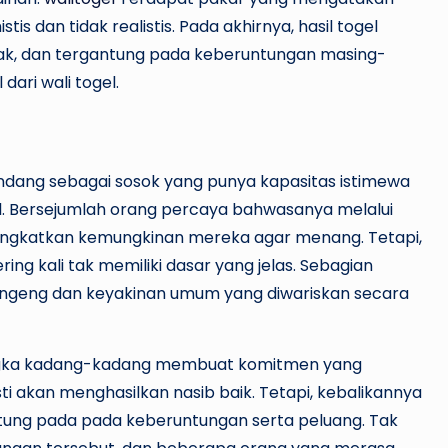
s dan tidak realistis. Pada akhirnya, hasil togel
ak, dan tergantung pada keberuntungan masing-
ari wali togel.
ipandang sebagai sosok yang punya kapasitas istimewa
. Bersejumlah orang percaya bahwasanya melalui
ngkatkan kemungkinan mereka agar menang. Tetapi,
g kali tak memiliki dasar yang jelas. Sebagian
ongeng dan keyakinan umum yang diwariskan secara
angka kadang-kadang membuat komitmen yang
akan menghasilkan nasib baik. Tetapi, kebalikannya
tung pada pada keberuntungan serta peluang. Tak