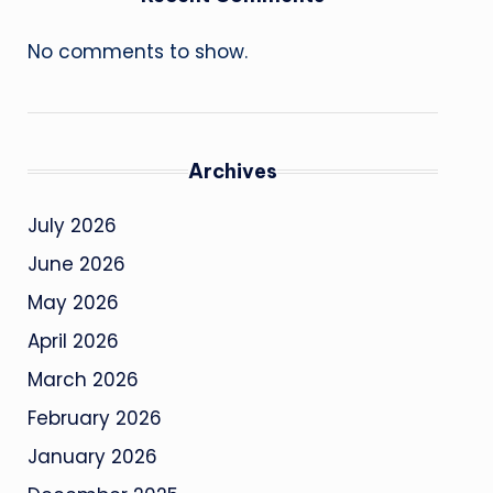
No comments to show.
Archives
July 2026
June 2026
May 2026
April 2026
March 2026
February 2026
January 2026