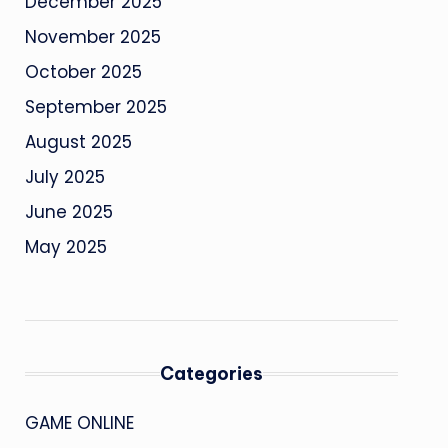
December 2025
November 2025
October 2025
September 2025
August 2025
July 2025
June 2025
May 2025
Categories
GAME ONLINE