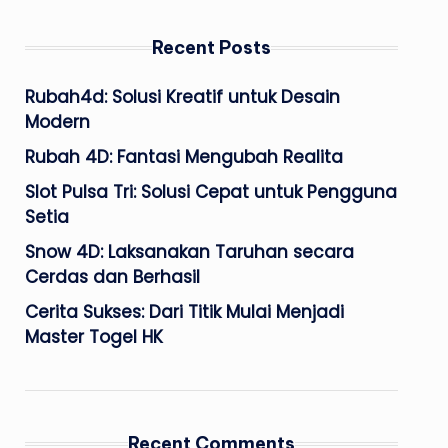
Recent Posts
Rubah4d: Solusi Kreatif untuk Desain
Modern
Rubah 4D: Fantasi Mengubah Realita
Slot Pulsa Tri: Solusi Cepat untuk Pengguna
Setia
Snow 4D: Laksanakan Taruhan secara
Cerdas dan Berhasil
Cerita Sukses: Dari Titik Mulai Menjadi
Master Togel HK
Recent Comments