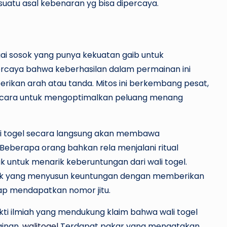
suatu asal kebenaran yg bisa dipercaya.
gai sosok yang punya kekuatan gaib untuk
rcaya bahwa keberhasilan dalam permainan ini
ikan arah atau tanda. Mitos ini berkembang pesat,
i cara untuk mengoptimalkan peluang menang
li togel secara langsung akan membawa
erapa orang bahkan rela menjalani ritual
 untuk menarik keberuntungan dari wali togel.
pihak yang menyusun keuntungan dengan memberikan
ap mendapatkan nomor jitu.
kti ilmiah yang mendukung klaim bahwa wali togel
ainan.
walitogel
Terdapat pakar yang mengatakan