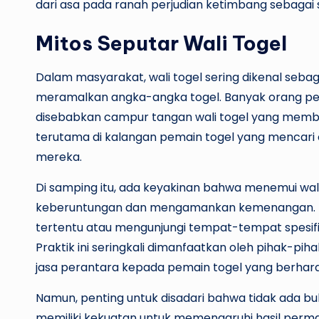
dari asa pada ranah perjudian ketimbang sebagai 
Mitos Seputar Wali Togel
Dalam masyarakat, wali togel sering dikenal seba
meramalkan angka-angka togel. Banyak orang pe
disebabkan campur tangan wali togel yang member
terutama di kalangan pemain togel yang mencar
mereka.
Di samping itu, ada keyakinan bahwa menemui wa
keberuntungan dan mengamankan kemenangan. Beb
tertentu atau mengunjungi tempat-tempat spesifik
Praktik ini seringkali dimanfaatkan oleh pihak-
jasa perantara kepada pemain togel yang berhar
Namun, penting untuk disadari bahwa tidak ada bu
memiliki kekuatan untuk memengaruhi hasil perm