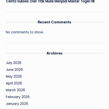
Cerita Sukses: Dari Titik Mulai Menjadi Master Togel HK
Recent Comments
No comments to show.
Archives
July 2026
June 2026
May 2026
April 2026
March 2026
February 2026
January 2026