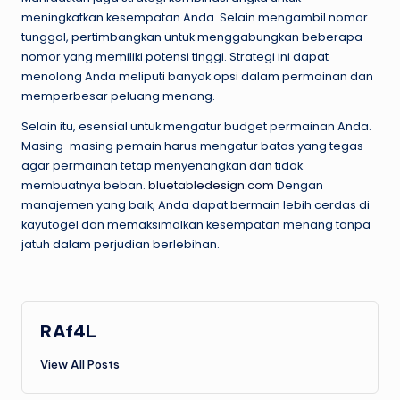
meningkatkan kesempatan Anda. Selain mengambil nomor
tunggal, pertimbangkan untuk menggabungkan beberapa
nomor yang memiliki potensi tinggi. Strategi ini dapat
menolong Anda meliputi banyak opsi dalam permainan dan
memperbesar peluang menang.
Selain itu, esensial untuk mengatur budget permainan Anda.
Masing-masing pemain harus mengatur batas yang tegas
agar permainan tetap menyenangkan dan tidak
membuatnya beban.
bluetabledesign.com
Dengan
manajemen yang baik, Anda dapat bermain lebih cerdas di
kayutogel dan memaksimalkan kesempatan menang tanpa
jatuh dalam perjudian berlebihan.
RAf4L
View All Posts