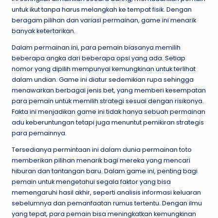
untuk ikut tanpa harus melangkah ke tempat fisik. Dengan
beragam pilihan dan variasi permainan, game ini menarik
banyak ketertarikan.
Dalam permainan ini, para pemain biasanya memilih
beberapa angka dari beberapa opsi yang ada. Setiap
nomor yang dipilih mempunyai kemungkinan untuk terlihat
dalam undian. Game ini diatur sedemikian rupa sehingga
menawarkan berbagai jenis bet, yang memberi kesempatan
para pemain untuk memilih strategi sesuai dengan risikonya.
Fakta ini menjadikan game ini tidak hanya sebuah permainan
adu keberuntungan tetapi juga menuntut pemikiran strategis
para pemainnya.
Tersedianya permintaan ini dalam dunia permainan toto
memberikan pilihan menarik bagi mereka yang mencari
hiburan dan tantangan baru. Dalam game ini, penting bagi
pemain untuk mengetahui segala faktor yang bisa
memengaruhi hasil akhir, seperti analisis informasi keluaran
sebelumnya dan pemanfaatan rumus tertentu. Dengan ilmu
yang tepat, para pemain bisa meningkatkan kemungkinan