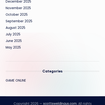
December 2025
November 2025
October 2025
September 2025
August 2025
July 2025
June 2025
May 2025
Categories
GAME ONLINE
Copyright 2026 —
scottsweldingus.com
. All rights