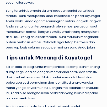
sudah diterapkan.
Yang terakhir, bermain dalam keadaan santai serta tidak
terburu-buru merupakan kunci keberhasilan pada kayutogel.
Ambil waktu Anda agar merenungkan setiap langkah langkah
Anda serta jangan terpengaruh oleh emosi perasaan saat
menentukan nomor. Banyak sekali pemain yang mengalami
asal-usul kerugian akibat terburu-buru maupun mengambil
pilihan berbasis emosi. Cobalah agar tetap berfokus dan
bersikap logis selama setiap permainan yang Anda jalani.
Tips untuk Menang di Kayutogel
Salah satu strategi untuk memperbaiki kesempatan menang
di kayutogel adalah dengan memahami corak dan statistik
dari hasil sebelumnya. Silakan untuk mencatat hasil dari
beberapa sesi permainan dan identifikasi angka-angka
mana yang banyak muncul. Dengan melaksanakan evaluasi
ini, Anda bisa menghasilkan perkiraan yang lebih baik pada
putaran berikutnya.
Manfaatkan juga strategi kombinasi angka untuk