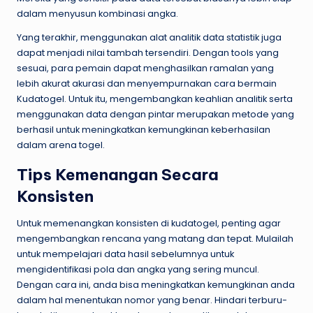
dalam menyusun kombinasi angka.
Yang terakhir, menggunakan alat analitik data statistik juga
dapat menjadi nilai tambah tersendiri. Dengan tools yang
sesuai, para pemain dapat menghasilkan ramalan yang
lebih akurat akurasi dan menyempurnakan cara bermain
Kudatogel. Untuk itu, mengembangkan keahlian analitik serta
menggunakan data dengan pintar merupakan metode yang
berhasil untuk meningkatkan kemungkinan keberhasilan
dalam arena togel.
Tips Kemenangan Secara
Konsisten
Untuk memenangkan konsisten di kudatogel, penting agar
mengembangkan rencana yang matang dan tepat. Mulailah
untuk mempelajari data hasil sebelumnya untuk
mengidentifikasi pola dan angka yang sering muncul.
Dengan cara ini, anda bisa meningkatkan kemungkinan anda
dalam hal menentukan nomor yang benar. Hindari terburu-