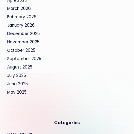
April 2026
March 2026
February 2026
January 2026
December 2025
November 2025
October 2025
September 2025
August 2025
July 2025
June 2025
May 2025
Categories