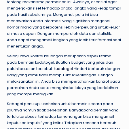
tentang mekanisme permainan ini. Awalnya, esensial agar
mengerjakan riset terhadap angka-angka yang kerap tampil
pada hasil sebelumnya. Mengamati pola ini bisa
menawarkan Anda informasi yang signifikan mengenai
nomor mana yang berpotensi lebih berpeluang untuk keluar
di masa depan. Dengan memperoleh data dan statistik,
Anda dapat mengambil langkah yang lebih terinformasi saat
menentukan angka.
Selanjutnya, kontrol keuangan merupakan aspek utama
pada bermain kudatogel. Buatlah budget yang jelas dan
patuhi batasan tersebut.
kudatogel
Hindari bertaruh dengan
uang yang kamu tidak mampu untuk kehilangan. Dengan
melaksanakan ini, Anda bisa mempertahankan kontrol pada
permainan Anda serta menghindari biaya yang berlebihan
yang mampu merugikan.
Sebagai penutup, usahakan untuk bermain secara pada
jalurnya namun tidak berlebihan. Banyak para pemain yang
terlalu terobsesi terhadap kemenangan bisa mengambil
keputusan impulsif yang keliru. Tetapkan rencana bertaruh