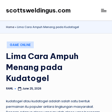
scottsweldingus.com
Skip
to
content
Home
»
Lima Cara Ampuh Menang pada Kudatogel
Posted
GAME ONLINE
in
Lima Cara Ampuh
Menang pada
Kudatogel
RAf4L
June 25, 2026
Posted
by
kudatogel atau kudatogel adalah salah satu bentuk
permainan itu populer antara lingkungan masyarakat.