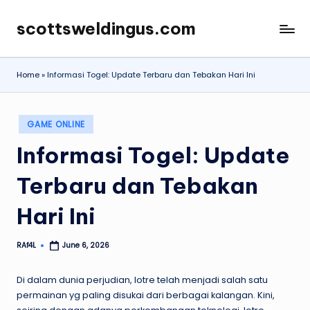
scottsweldingus.com
Skip
to
content
Home
»
Informasi Togel: Update Terbaru dan Tebakan Hari Ini
Posted
GAME ONLINE
in
Informasi Togel: Update
Terbaru dan Tebakan
Hari Ini
RAf4L
June 6, 2026
Posted
by
Di dalam dunia perjudian, lotre telah menjadi salah satu
permainan yg paling disukai dari berbagai kalangan. Kini,