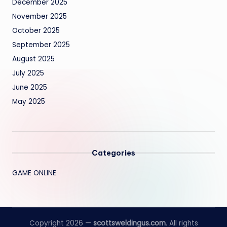
December 2025
November 2025
October 2025
September 2025
August 2025
July 2025
June 2025
May 2025
Categories
GAME ONLINE
Copyright 2026 —
scottsweldingus.com
. All rights