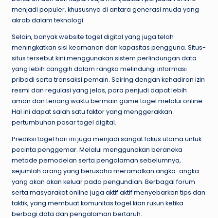
menjadi populer, khususnya di antara generasi muda yang
akrab dalam teknologi.
Selain, banyak website togel digital yang juga telah
meningkatkan sisi keamanan dan kapasitas pengguna. Situs-
situs tersebut kini menggunakan sistem perlindungan data
yang lebih canggih dalam rangka melindungi informasi
pribadi serta transaksi pemain. Seiring dengan kehadiran izin
resmi dan regulasi yang jelas, para penjudi dapat lebih
aman dan tenang waktu bermain game togel melalui online.
Hal ini dapat salah satu faktor yang menggerakkan
pertumbuhan pasar togel digital.
Prediksi togel hari ini juga menjadi sangat fokus utama untuk
pecinta penggemar. Melalui menggunakan beraneka
metode pemodelan serta pengalaman sebelumnya,
sejumlah orang yang berusaha meramalkan angka-angka
yang akan akan keluar pada pengundian. Berbagai forum
serta masyarakat online juga aktif aktif menyebarkan tips dan
taktik, yang membuat komunitas togel kian rukun ketika
berbagi data dan pengalaman bertaruh.