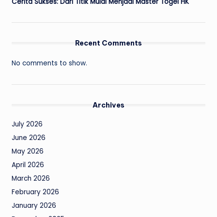
Cerita Sukses: Dari Titik Mulai Menjadi Master Togel HK
Recent Comments
No comments to show.
Archives
July 2026
June 2026
May 2026
April 2026
March 2026
February 2026
January 2026