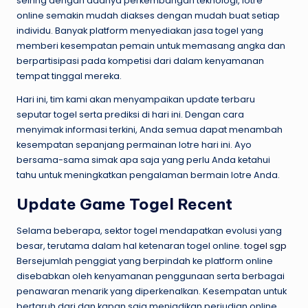
seiring dengan adanya perkembangan teknologi, lotre
online semakin mudah diakses dengan mudah buat setiap
individu. Banyak platform menyediakan jasa togel yang
memberi kesempatan pemain untuk memasang angka dan
berpartisipasi pada kompetisi dari dalam kenyamanan
tempat tinggal mereka.
Hari ini, tim kami akan menyampaikan update terbaru
seputar togel serta prediksi di hari ini. Dengan cara
menyimak informasi terkini, Anda semua dapat menambah
kesempatan sepanjang permainan lotre hari ini. Ayo
bersama-sama simak apa saja yang perlu Anda ketahui
tahu untuk meningkatkan pengalaman bermain lotre Anda.
Update Game Togel Recent
Selama beberapa, sektor togel mendapatkan evolusi yang
besar, terutama dalam hal ketenaran togel online.
togel sgp
Bersejumlah penggiat yang berpindah ke platform online
disebabkan oleh kenyamanan penggunaan serta berbagai
penawaran menarik yang diperkenalkan. Kesempatan untuk
bertaruh dari dan kapan saja menjadikan perjudian online