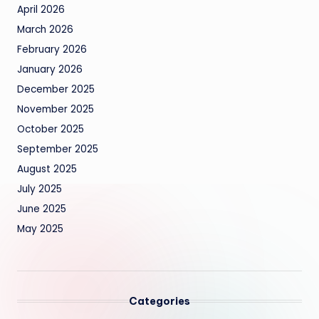
April 2026
March 2026
February 2026
January 2026
December 2025
November 2025
October 2025
September 2025
August 2025
July 2025
June 2025
May 2025
Categories