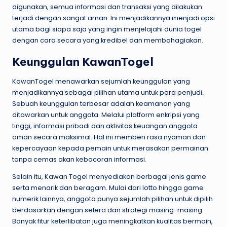
digunakan, semua informasi dan transaksi yang dilakukan
terjadi dengan sangat aman. Ini menjadikannya menjadi opsi
utama bagi siapa saja yang ingin menjelajahi dunia togel
dengan cara secara yang kredibel dan membahagiakan.
Keunggulan KawanTogel
KawanTogel menawarkan sejumlah keunggulan yang
menjadikannya sebagai pilihan utama untuk para penjudi.
Sebuah keunggulan terbesar adalah keamanan yang
ditawarkan untuk anggota. Melalui platform enkripsi yang
tinggi, informasi pribadi dan aktivitas keuangan anggota
aman secara maksimal. Hal ini memberi rasa nyaman dan
kepercayaan kepada pemain untuk merasakan permainan
tanpa cemas akan kebocoran informasi.
Selain itu, Kawan Togel menyediakan berbagai jenis game
serta menarik dan beragam. Mulai dari lotto hingga game
numerik lainnya, anggota punya sejumlah pilihan untuk dipilih
berdasarkan dengan selera dan strategi masing-masing.
Banyak fitur keterlibatan juga meningkatkan kualitas bermain,