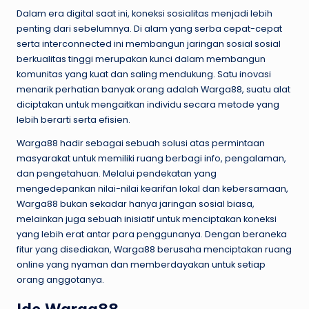
Dalam era digital saat ini, koneksi sosialitas menjadi lebih
penting dari sebelumnya. Di alam yang serba cepat-cepat
serta interconnected ini membangun jaringan sosial sosial
berkualitas tinggi merupakan kunci dalam membangun
komunitas yang kuat dan saling mendukung. Satu inovasi
menarik perhatian banyak orang adalah Warga88, suatu alat
diciptakan untuk mengaitkan individu secara metode yang
lebih berarti serta efisien.
Warga88 hadir sebagai sebuah solusi atas permintaan
masyarakat untuk memiliki ruang berbagi info, pengalaman,
dan pengetahuan. Melalui pendekatan yang
mengedepankan nilai-nilai kearifan lokal dan kebersamaan,
Warga88 bukan sekadar hanya jaringan sosial biasa,
melainkan juga sebuah inisiatif untuk menciptakan koneksi
yang lebih erat antar para penggunanya. Dengan beraneka
fitur yang disediakan, Warga88 berusaha menciptakan ruang
online yang nyaman dan memberdayakan untuk setiap
orang anggotanya.