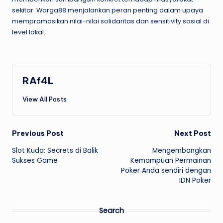
sekitar. Warga88 menjalankan peran penting dalam upaya
mempromosikan nilai-nilai solidaritas dan sensitivity sosial di
level lokal.
RAf4L
View All Posts
Post
Previous Post
Next Post
Slot Kuda: Secrets di Balik
Mengembangkan
navigation
Sukses Game
Kemampuan Permainan
Poker Anda sendiri dengan
IDN Poker
Search