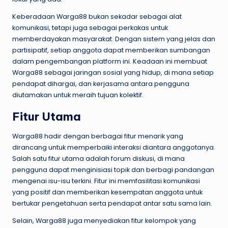
Keberadaan Warga88 bukan sekadar sebagai alat
komunikasi, tetapi juga sebagai perkakas untuk
memberdayakan masyarakat. Dengan sistem yang jelas dan
partisipatif, setiap anggota dapat memberikan sumbangan
dalam pengembangan platform ini. Keadaan ini membuat
Warga88 sebagai jaringan sosial yang hidup, di mana setiap
pendapat dihargai, dan kerjasama antara pengguna
diutamakan untuk meraih tujuan kolektif.
Fitur Utama
Warga88 hadir dengan berbagai fitur menarik yang
dirancang untuk memperbaiki interaksi diantara anggotanya.
Salah satu fitur utama adalah forum diskusi, di mana
pengguna dapat menginisiasi topik dan berbagi pandangan
mengenai isu-isu terkini. Fitur ini memfasilitasi komunikasi
yang positif dan memberikan kesempatan anggota untuk
bertukar pengetahuan serta pendapat antar satu sama lain.
Selain, Warga88 juga menyediakan fitur kelompok yang