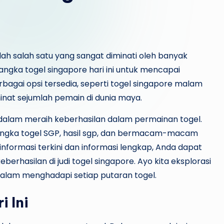
lah salah satu yang sangat diminati oleh banyak
 angka togel singapore hari ini untuk mencapai
bagai opsi tersedia, seperti togel singapore malam
minat sejumlah pemain di dunia maya.
a dalam meraih keberhasilan dalam permainan togel.
 angka togel SGP, hasil sgp, dan bermacam-macam
informasi terkini dan informasi lengkap, Anda dapat
asilan di judi togel singapore. Ayo kita eksplorasi
alam menghadapi setiap putaran togel.
i Ini