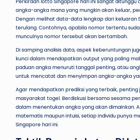
Perkiraan lotto Singapore hari ini sangat ditung
angka-angka mana yang mungkin akan keluar, pent
Dengan melihat data-data lengkap dari keluaran
terulang. Contohnya, apabila nomor tertentu suda
munculnya nomor tersebut akan bertambah.
Di samping analisis data, aspek keberuntungan ju
kunci dalam mendapatkan output yang paling ma
paduan angka menuruti tanggal penting, atau angka
untuk mencatat dan menyimpan angka-angka yang
Agar mendapatkan prediksi yang terbaik, penting
masyarakat togel. Berdiskusi bersama sesama p
dalam menentukan angka yang akan dimainkan. A
matematis maupun intuisi, setiap individu punya 
Singapore hari ini.