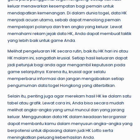
keluar menawarkan kesempatan bagi pemain untuk
mendapatkan kemenangan. Di dalam dunia togel, data HK
menjadi acuan utama, sebab dapat menolong pemain
mempelajari polanya dan tren angka yang keluar. Lewat
memahami rekam jejak data HK, Anda dapat membuat taktik
yang lebih baik untuk game Anda.
Melihat pengeluaran HK secara rutin, baik itu HK hari ini atau
HK malam ini, sangatlah krusial. Setiap hasil keluaran dapat
jadi petunjuk bagi anda agar mengambil keputusan pada
game selanjutnya. Karena itu, krusial agar selalu
memperbarui informasi dan jangan mengabaikan setiap
pengumuman data togel Hongkong yang diterbitkan.
Selain itu, penting juga agar merekam hasil HK ke dalam satu
tabel atau grafik. Lewat cara ini, Anda bisa secara mudah
melihat angka-angka yang umul muncul dan yang jarang
keluar. Menggunakan data HK dalam keadaan terorganisir
dapat membantu kamu dalam menyusun angka-angka yang
berpotensi untuk dipasang dalam judi HK Lotto serta
meningkatkan peluang keberhasilan Anda.