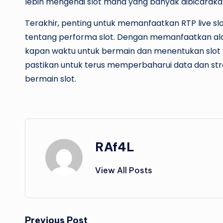
lebih mengenai slot mana yang banyak dibicaraka
Terakhir, penting untuk memanfaatkan RTP live s
tentang performa slot. Dengan memanfaatkan alat
kapan waktu untuk bermain dan menentukan slot y
pastikan untuk terus memperbaharui data dan strat
bermain slot.
RAf4L
View All Posts
Previous Post