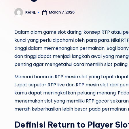
March 7, 2026
RAf4L
Posted
by
Dalam alam game slot daring, konsep RTP atau 
kunci yang perlu dipahami oleh para para. Nilai 
tinggi dalam memenangkan permainan. Bagi bany
dan tinggi dapat menjadi langkah awal yang meng
penting agar mengetahui cara memilih slot paling ba
Mencari bocoran RTP mesin slot yang tepat dapat
tepat seputar RTP live dan RTP mesin slot dari p
kamu dapat meningkatkan peluang menang. Pada 
menemukan slot yang memiliki RTP gacor sekarang
meraih keberhasilan lebih besar pada permainan m
Definisi Return to Player Slo