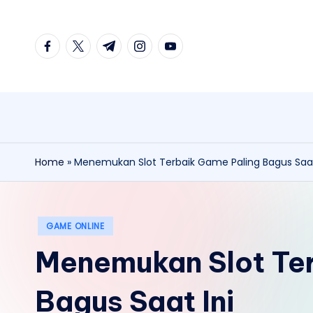
Skip
facebook.com
twitter.com
t.me
instagram.com
youtube.com
to
content
Home
»
Menemukan Slot Terbaik Game Paling Bagus Saat
Posted
GAME ONLINE
in
Menemukan Slot Te
Bagus Saat Ini