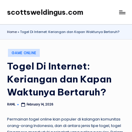
scottsweldingus.com
Skip
to
content
Home
»
Togel Di Internet: Keriangan dan Kapan Waktunya Bertaruh?
Posted
GAME ONLINE
in
Togel Di Internet:
Keriangan dan Kapan
Waktunya Bertaruh?
RAf4L
February 14, 2026
Posted
by
Permainan togel online kian populer di kalangan komunitas
orang-orang Indonesia, dan di antara jenis tipe togel, togel