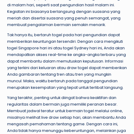
di malam hari, seperti saat pengundian hasil malam ini.
Kegiatan ini biasanya berlangsung dengan suasana yang
meriah dan disertai suasana yang penuh semangat, yang
membuat pengalaman bermain semakin menarik.
Tak hanya itu, bertaruh togel pada hari pengundian dapat
memberikan keuntungan tersendiri. Dengan cara mengikuti
togel Singapore hari ini atau togel Sydney hari ini, Anda akan
mendapatkan akses real-time ke angka-angka terbaru yang
dapat membantu dalam memutuskan keputusan. Informasi
yang terkini dari keluaran atau draw togel dapat memberikan
Anda gambaran tentang tren atau tren yang mungkin
muncul. Maka, waktu bertaruh pada tanggal pengundian
merupakan kesempatan yang tepat untuk terlibat langsung.
Yang terakhir, penting untuk diingat bahwa keaktifan dan
regularitas dalam bermain juga memiliki peranan besar.
Membuat jadwal teratur untuk bermain togel melalui online,
misalnya melihat live draw setiap hari, akan membantu Anda
mengasah pemahaman tentang game. Dengan cara ini,
Anda tidak hanya menunggu keberuntungan, melainkan juga