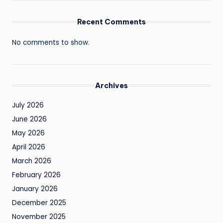
Recent Comments
No comments to show.
Archives
July 2026
June 2026
May 2026
April 2026
March 2026
February 2026
January 2026
December 2025
November 2025