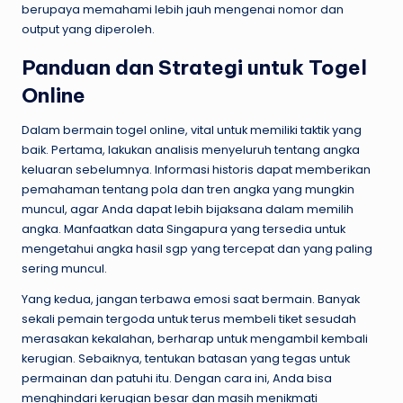
berupaya memahami lebih jauh mengenai nomor dan
output yang diperoleh.
Panduan dan Strategi untuk Togel
Online
Dalam bermain togel online, vital untuk memiliki taktik yang
baik. Pertama, lakukan analisis menyeluruh tentang angka
keluaran sebelumnya. Informasi historis dapat memberikan
pemahaman tentang pola dan tren angka yang mungkin
muncul, agar Anda dapat lebih bijaksana dalam memilih
angka. Manfaatkan data Singapura yang tersedia untuk
mengetahui angka hasil sgp yang tercepat dan yang paling
sering muncul.
Yang kedua, jangan terbawa emosi saat bermain. Banyak
sekali pemain tergoda untuk terus membeli tiket sesudah
merasakan kekalahan, berharap untuk mengambil kembali
kerugian. Sebaiknya, tentukan batasan yang tegas untuk
permainan dan patuhi itu. Dengan cara ini, Anda bisa
menghindari kerugian besar dan masih menikmati