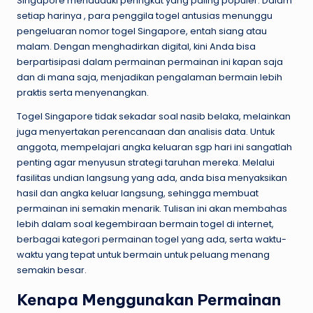
Singapore menduduki peringkat yang paling populer. Dalam
setiap harinya , para penggila togel antusias menunggu
pengeluaran nomor togel Singapore, entah siang atau
malam. Dengan menghadirkan digital, kini Anda bisa
berpartisipasi dalam permainan permainan ini kapan saja
dan di mana saja, menjadikan pengalaman bermain lebih
praktis serta menyenangkan.
Togel Singapore tidak sekadar soal nasib belaka, melainkan
juga menyertakan perencanaan dan analisis data. Untuk
anggota, mempelajari angka keluaran sgp hari ini sangatlah
penting agar menyusun strategi taruhan mereka. Melalui
fasilitas undian langsung yang ada, anda bisa menyaksikan
hasil dan angka keluar langsung, sehingga membuat
permainan ini semakin menarik. Tulisan ini akan membahas
lebih dalam soal kegembiraan bermain togel di internet,
berbagai kategori permainan togel yang ada, serta waktu-
waktu yang tepat untuk bermain untuk peluang menang
semakin besar.
Kenapa Menggunakan Permainan