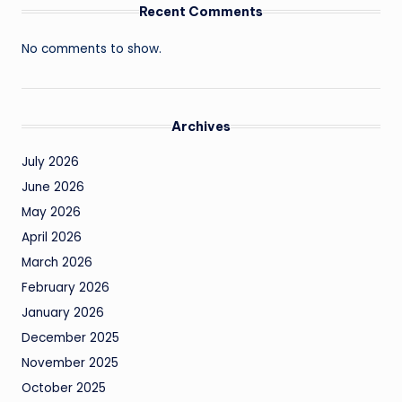
Recent Comments
No comments to show.
Archives
July 2026
June 2026
May 2026
April 2026
March 2026
February 2026
January 2026
December 2025
November 2025
October 2025