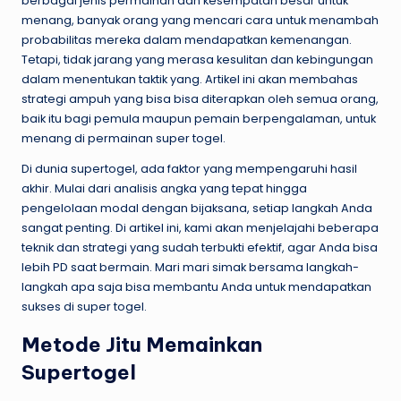
berbagai jenis permainan dan kesempatan besar untuk
menang, banyak orang yang mencari cara untuk menambah
probabilitas mereka dalam mendapatkan kemenangan.
Tetapi, tidak jarang yang merasa kesulitan dan kebingungan
dalam menentukan taktik yang. Artikel ini akan membahas
strategi ampuh yang bisa bisa diterapkan oleh semua orang,
baik itu bagi pemula maupun pemain berpengalaman, untuk
menang di permainan super togel.
Di dunia supertogel, ada faktor yang mempengaruhi hasil
akhir. Mulai dari analisis angka yang tepat hingga
pengelolaan modal dengan bijaksana, setiap langkah Anda
sangat penting. Di artikel ini, kami akan menjelajahi beberapa
teknik dan strategi yang sudah terbukti efektif, agar Anda bisa
lebih PD saat bermain. Mari mari simak bersama langkah-
langkah apa saja bisa membantu Anda untuk mendapatkan
sukses di super togel.
Metode Jitu Memainkan
Supertogel