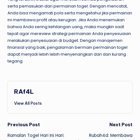
serta pemasukan dari permainan togel. Dengan mencatat,
Anda bisa mengamati pola serta mengetahui jika permainan
ini membawa profit atau kerugian. Jika Anda menemukan
bahwa Anda sering kehilangan uang, maka mungkin saat
tepat agar mereview strategi permainan Anda penyesuaian
melakukan penyesuaian di budget. Dengan manajemen
finansial yang baik, pengalaman bermain permainan togel
dapat menjadi lebih lebih menyenangkan dan dan kurang
tegang.
RAf4L
View All Posts
Post
Previous Post
Next Post
Ramalan Togel Hari Ini Hari:
Rubah4d: Membawa
navigation