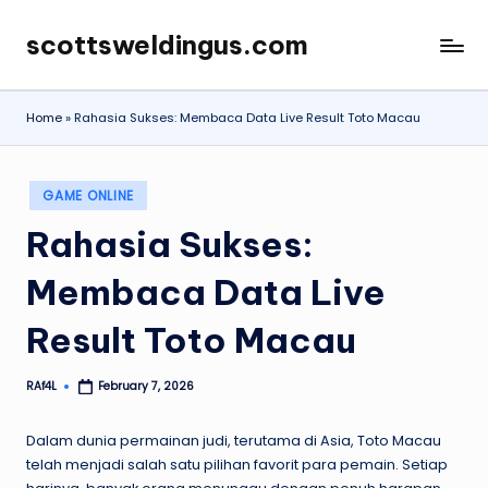
scottsweldingus.com
Skip
to
content
Home
»
Rahasia Sukses: Membaca Data Live Result Toto Macau
Posted
GAME ONLINE
in
Rahasia Sukses:
Membaca Data Live
Result Toto Macau
RAf4L
February 7, 2026
Posted
by
Dalam dunia permainan judi, terutama di Asia, Toto Macau
telah menjadi salah satu pilihan favorit para pemain. Setiap