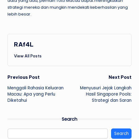
data yang ada, pemain Toto Macau dapat meningkatkan
strategi mereka dan mungkin mendekati keberhasilan yang
lebih besar.
RAf4L
View All Posts
Post
Previous Post
Next Post
Menggali Rahasia Keluaran
Menyusuri Jejak Langkah
navigation
Macau: Apa yang Perlu
Hasil Singapore Pools:
Diketahui
Strategi dan Saran
Search
Search