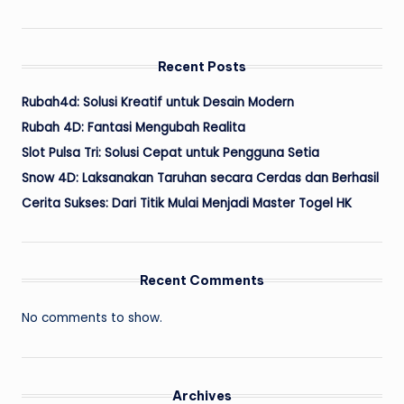
Recent Posts
Rubah4d: Solusi Kreatif untuk Desain Modern
Rubah 4D: Fantasi Mengubah Realita
Slot Pulsa Tri: Solusi Cepat untuk Pengguna Setia
Snow 4D: Laksanakan Taruhan secara Cerdas dan Berhasil
Cerita Sukses: Dari Titik Mulai Menjadi Master Togel HK
Recent Comments
No comments to show.
Archives