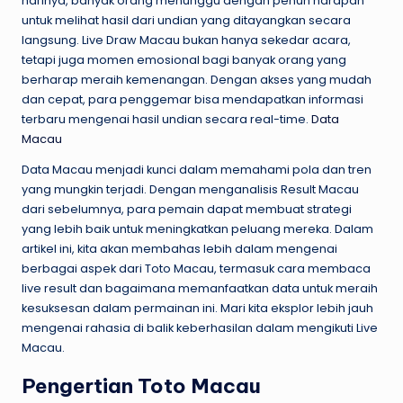
harinya, banyak orang menunggu dengan penuh harapan
untuk melihat hasil dari undian yang ditayangkan secara
langsung. Live Draw Macau bukan hanya sekedar acara,
tetapi juga momen emosional bagi banyak orang yang
berharap meraih kemenangan. Dengan akses yang mudah
dan cepat, para penggemar bisa mendapatkan informasi
terbaru mengenai hasil undian secara real-time.
Data
Macau
Data Macau menjadi kunci dalam memahami pola dan tren
yang mungkin terjadi. Dengan menganalisis Result Macau
dari sebelumnya, para pemain dapat membuat strategi
yang lebih baik untuk meningkatkan peluang mereka. Dalam
artikel ini, kita akan membahas lebih dalam mengenai
berbagai aspek dari Toto Macau, termasuk cara membaca
live result dan bagaimana memanfaatkan data untuk meraih
kesuksesan dalam permainan ini. Mari kita eksplor lebih jauh
mengenai rahasia di balik keberhasilan dalam mengikuti Live
Macau.
Pengertian Toto Macau