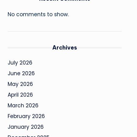
No comments to show.
Archives
July 2026
June 2026
May 2026
April 2026
March 2026
February 2026
January 2026