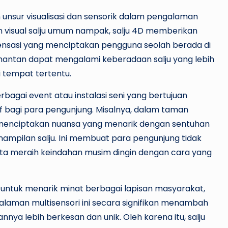
n unsur visualisasi dan sensorik dalam pengalaman
 visual salju umum nampak, salju 4D memberikan
nsasi yang menciptakan pengguna seolah berada di
 mantan dapat mengalami keberadaan salju yang lebih
 tempat tertentu.
rbagai event atau instalasi seni yang bertujuan
f bagi para pengunjung. Misalnya, dalam taman
t menciptakan nuansa yang menarik dengan sentuhan
ampilan salju. Ini membuat para pengunjung tidak
rta meraih keindahan musim dingin dengan cara yang
 untuk menarik minat berbagai lapisan masyarakat,
alaman multisensori ini secara signifikan menambah
nya lebih berkesan dan unik. Oleh karena itu, salju