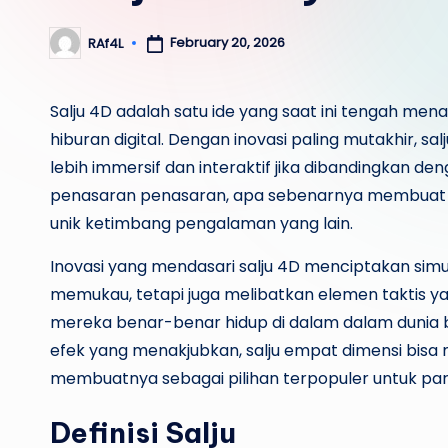
February 20, 2026
RAf4L
Posted
by
Salju 4D adalah satu ide yang saat ini tengah men
hiburan digital. Dengan inovasi paling mutakhir,
lebih immersif dan interaktif jika dibandingkan den
penasaran penasaran, apa sebenarnya membuat m
unik ketimbang pengalaman yang lain.
Inovasi yang mendasari salju 4D menciptakan simu
memukau, tetapi juga melibatkan elemen taktis 
mereka benar-benar hidup di dalam dalam dunia b
efek yang menakjubkan, salju empat dimensi bisa 
membuatnya sebagai pilihan terpopuler untuk par
Definisi Salju