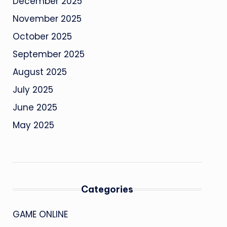
December 2025
November 2025
October 2025
September 2025
August 2025
July 2025
June 2025
May 2025
Categories
GAME ONLINE