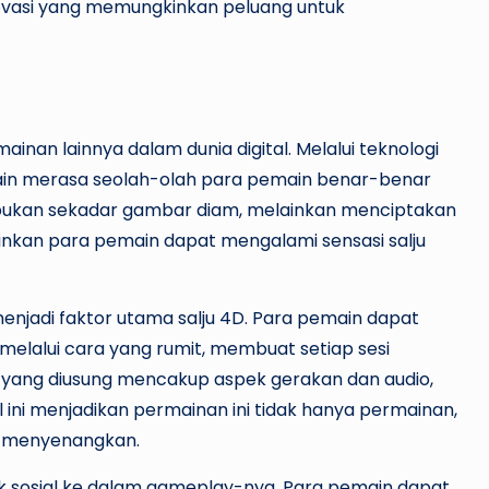
novasi yang memungkinkan peluang untuk
ainan lainnya dalam dunia digital. Melalui teknologi
ain merasa seolah-olah para pemain benar-benar
da bukan sekadar gambar diam, melainkan menciptakan
nkan para pemain dapat mengalami sensasi salju
 menjadi faktor utama salju 4D. Para pemain dapat
melalui cara yang rumit, membuat setiap sesi
 yang diusung mencakup aspek gerakan dan audio,
ni menjadikan permainan ini tidak hanya permainan,
g menyenangkan.
pek sosial ke dalam gameplay-nya. Para pemain dapat