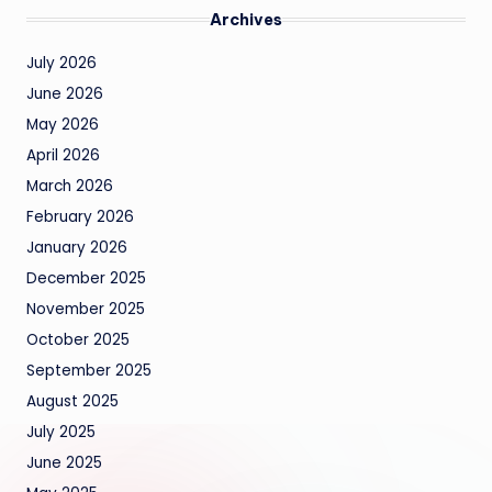
Archives
July 2026
June 2026
May 2026
April 2026
March 2026
February 2026
January 2026
December 2025
November 2025
October 2025
September 2025
August 2025
July 2025
June 2025