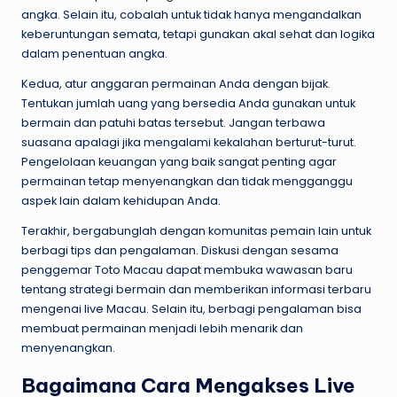
angka. Selain itu, cobalah untuk tidak hanya mengandalkan
keberuntungan semata, tetapi gunakan akal sehat dan logika
dalam penentuan angka.
Kedua, atur anggaran permainan Anda dengan bijak.
Tentukan jumlah uang yang bersedia Anda gunakan untuk
bermain dan patuhi batas tersebut. Jangan terbawa
suasana apalagi jika mengalami kekalahan berturut-turut.
Pengelolaan keuangan yang baik sangat penting agar
permainan tetap menyenangkan dan tidak mengganggu
aspek lain dalam kehidupan Anda.
Terakhir, bergabunglah dengan komunitas pemain lain untuk
berbagi tips dan pengalaman. Diskusi dengan sesama
penggemar Toto Macau dapat membuka wawasan baru
tentang strategi bermain dan memberikan informasi terbaru
mengenai live Macau. Selain itu, berbagi pengalaman bisa
membuat permainan menjadi lebih menarik dan
menyenangkan.
Bagaimana Cara Mengakses Live