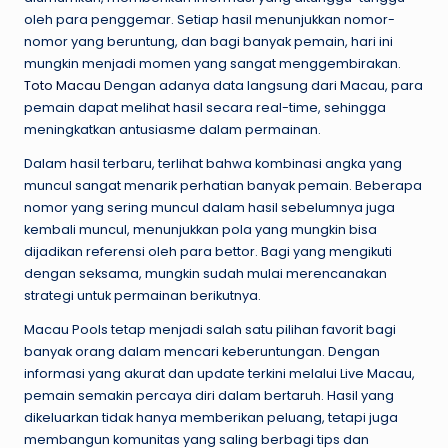
oleh para penggemar. Setiap hasil menunjukkan nomor-
nomor yang beruntung, dan bagi banyak pemain, hari ini
mungkin menjadi momen yang sangat menggembirakan.
Toto Macau
Dengan adanya data langsung dari Macau, para
pemain dapat melihat hasil secara real-time, sehingga
meningkatkan antusiasme dalam permainan.
Dalam hasil terbaru, terlihat bahwa kombinasi angka yang
muncul sangat menarik perhatian banyak pemain. Beberapa
nomor yang sering muncul dalam hasil sebelumnya juga
kembali muncul, menunjukkan pola yang mungkin bisa
dijadikan referensi oleh para bettor. Bagi yang mengikuti
dengan seksama, mungkin sudah mulai merencanakan
strategi untuk permainan berikutnya.
Macau Pools tetap menjadi salah satu pilihan favorit bagi
banyak orang dalam mencari keberuntungan. Dengan
informasi yang akurat dan update terkini melalui Live Macau,
pemain semakin percaya diri dalam bertaruh. Hasil yang
dikeluarkan tidak hanya memberikan peluang, tetapi juga
membangun komunitas yang saling berbagi tips dan