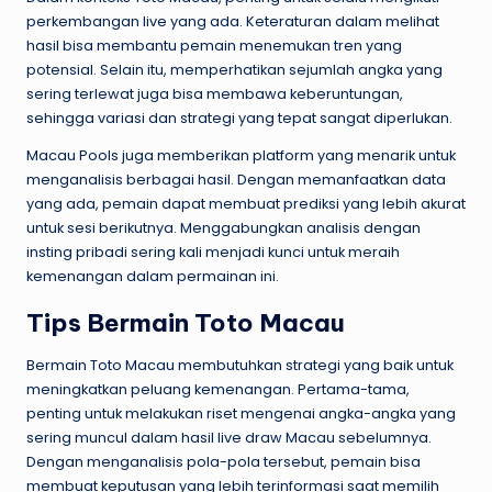
perkembangan live yang ada. Keteraturan dalam melihat
hasil bisa membantu pemain menemukan tren yang
potensial. Selain itu, memperhatikan sejumlah angka yang
sering terlewat juga bisa membawa keberuntungan,
sehingga variasi dan strategi yang tepat sangat diperlukan.
Macau Pools juga memberikan platform yang menarik untuk
menganalisis berbagai hasil. Dengan memanfaatkan data
yang ada, pemain dapat membuat prediksi yang lebih akurat
untuk sesi berikutnya. Menggabungkan analisis dengan
insting pribadi sering kali menjadi kunci untuk meraih
kemenangan dalam permainan ini.
Tips Bermain Toto Macau
Bermain Toto Macau membutuhkan strategi yang baik untuk
meningkatkan peluang kemenangan. Pertama-tama,
penting untuk melakukan riset mengenai angka-angka yang
sering muncul dalam hasil live draw Macau sebelumnya.
Dengan menganalisis pola-pola tersebut, pemain bisa
membuat keputusan yang lebih terinformasi saat memilih