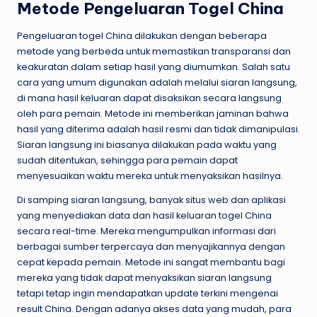
Metode Pengeluaran Togel China
Pengeluaran togel China dilakukan dengan beberapa
metode yang berbeda untuk memastikan transparansi dan
keakuratan dalam setiap hasil yang diumumkan. Salah satu
cara yang umum digunakan adalah melalui siaran langsung,
di mana hasil keluaran dapat disaksikan secara langsung
oleh para pemain. Metode ini memberikan jaminan bahwa
hasil yang diterima adalah hasil resmi dan tidak dimanipulasi.
Siaran langsung ini biasanya dilakukan pada waktu yang
sudah ditentukan, sehingga para pemain dapat
menyesuaikan waktu mereka untuk menyaksikan hasilnya.
Di samping siaran langsung, banyak situs web dan aplikasi
yang menyediakan data dan hasil keluaran togel China
secara real-time. Mereka mengumpulkan informasi dari
berbagai sumber terpercaya dan menyajikannya dengan
cepat kepada pemain. Metode ini sangat membantu bagi
mereka yang tidak dapat menyaksikan siaran langsung
tetapi tetap ingin mendapatkan update terkini mengenai
result China. Dengan adanya akses data yang mudah, para