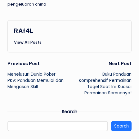
pengeluaran china
RAf4L
View All Posts
Post
Previous Post
Next Post
Menelusuri Dunia Poker
Buku Panduan
navigation
PKV: Panduan Memulai dan
Komprehensif Permainan
Mengasah Skill
Togel Saat Ini: Kuasai
Permainan Semuanya!
Search
Search