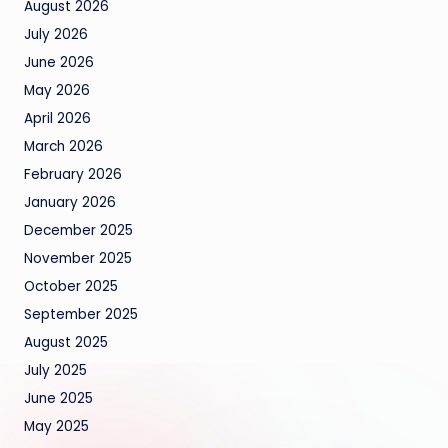
August 2026
July 2026
June 2026
May 2026
April 2026
March 2026
February 2026
January 2026
December 2025
November 2025
October 2025
September 2025
August 2025
July 2025
June 2025
May 2025