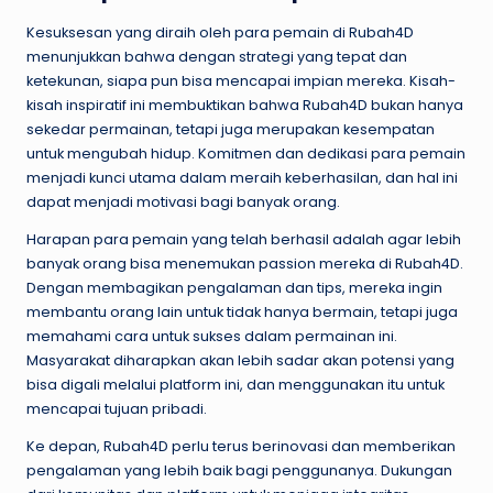
Kesuksesan yang diraih oleh para pemain di Rubah4D
menunjukkan bahwa dengan strategi yang tepat dan
ketekunan, siapa pun bisa mencapai impian mereka. Kisah-
kisah inspiratif ini membuktikan bahwa Rubah4D bukan hanya
sekedar permainan, tetapi juga merupakan kesempatan
untuk mengubah hidup. Komitmen dan dedikasi para pemain
menjadi kunci utama dalam meraih keberhasilan, dan hal ini
dapat menjadi motivasi bagi banyak orang.
Harapan para pemain yang telah berhasil adalah agar lebih
banyak orang bisa menemukan passion mereka di Rubah4D.
Dengan membagikan pengalaman dan tips, mereka ingin
membantu orang lain untuk tidak hanya bermain, tetapi juga
memahami cara untuk sukses dalam permainan ini.
Masyarakat diharapkan akan lebih sadar akan potensi yang
bisa digali melalui platform ini, dan menggunakan itu untuk
mencapai tujuan pribadi.
Ke depan, Rubah4D perlu terus berinovasi dan memberikan
pengalaman yang lebih baik bagi penggunanya. Dukungan