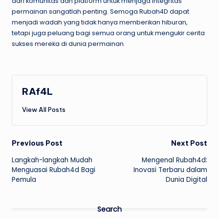
dari komunitas dan platform untuk menjaga integritas
permainan sangatlah penting. Semoga Rubah4D dapat
menjadi wadah yang tidak hanya memberikan hiburan,
tetapi juga peluang bagi semua orang untuk mengukir cerita
sukses mereka di dunia permainan.
RAf4L
View All Posts
Post
Previous Post
Next Post
Langkah-langkah Mudah
Mengenal Rubah4d:
navigation
Menguasai Rubah4d Bagi
Inovasi Terbaru dalam
Pemula
Dunia Digital
Search