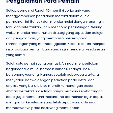
Pengalaman Para Pemain
Setiap pemain di Rubah4D memiliki cerita unik yang
menggambarkan perjalanan mereka dalam dunia
permainan ini. Banyak dari mereka mulai dengan rasa ingin
tahu dan ketertarikan untuk mencoba peruntungan. Seiring
waktu, mereka menemukan strategi yang tepat dan belajar
dari pengalaman, yang membawa mereka pada
kemenangan yang membanggakan. Kisah-kisah ini menjadi
inspirasi bagi pemain baru yang ingin mengejar kesuksesan
yang sama.
Salah satu pemain yang berhasil, Ahmad, menceritakan
bagaimana ia mulai bermain Rubah4D hanya untuk
bersenang-senang. Namun, setelah beberapa waktu, ia
menyadari bahwa dengan perhatian pada detail dan
analisis yang baik, ia bisa meraih kemenangan besar.
Ahmad bertekad untuk tidak hanya bermain sembarangan,
tetapi juga memahami mekanisme permainan agar dapat
mengambil keputusan yang lebih tepat, yang akhirnya
membawanya pada hasil yang memuaskan.