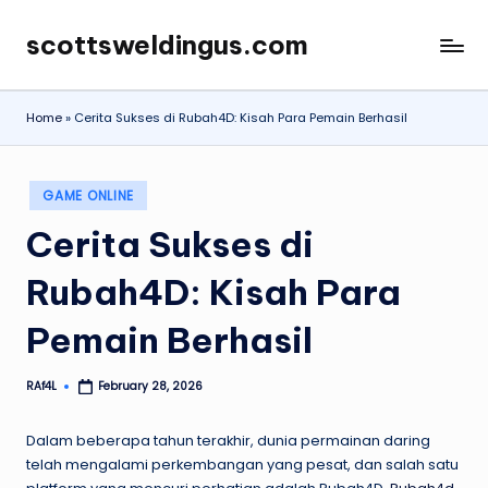
scottsweldingus.com
Skip
to
content
Home
»
Cerita Sukses di Rubah4D: Kisah Para Pemain Berhasil
Posted
GAME ONLINE
in
Cerita Sukses di
Rubah4D: Kisah Para
Pemain Berhasil
RAf4L
February 28, 2026
Posted
by
Dalam beberapa tahun terakhir, dunia permainan daring
telah mengalami perkembangan yang pesat, dan salah satu