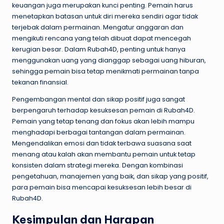
keuangan juga merupakan kunci penting. Pemain harus
menetapkan batasan untuk diri mereka sendiri agar tidak
terjebak dalam permainan. Mengatur anggaran dan
mengikuti rencana yang telah dibuat dapat mencegah
kerugian besar. Dalam Rubah4D, penting untuk hanya
menggunakan uang yang dianggap sebagai uang hiburan,
sehingga pemain bisa tetap menikmati permainan tanpa
tekanan finansial.
Pengembangan mental dan sikap positif juga sangat
berpengaruh terhadap kesuksesan pemain di Rubah4D.
Pemain yang tetap tenang dan fokus akan lebih mampu
menghadapi berbagai tantangan dalam permainan.
Mengendalikan emosi dan tidak terbawa suasana saat
menang atau kalah akan membantu pemain untuk tetap
konsisten dalam strategi mereka. Dengan kombinasi
pengetahuan, manajemen yang baik, dan sikap yang positif,
para pemain bisa mencapai kesuksesan lebih besar di
Rubah4D.
Kesimpulan dan Harapan