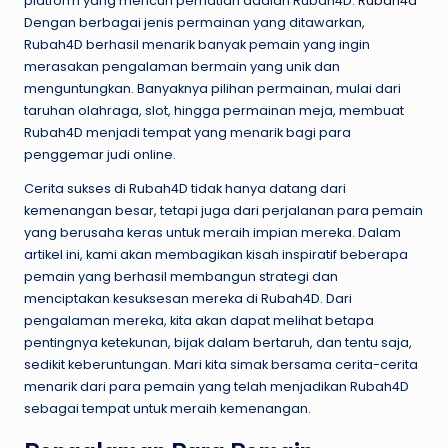
platform yang mencuri perhatian adalah Rubah4D.
Rubah4d
Dengan berbagai jenis permainan yang ditawarkan,
Rubah4D berhasil menarik banyak pemain yang ingin
merasakan pengalaman bermain yang unik dan
menguntungkan. Banyaknya pilihan permainan, mulai dari
taruhan olahraga, slot, hingga permainan meja, membuat
Rubah4D menjadi tempat yang menarik bagi para
penggemar judi online.
Cerita sukses di Rubah4D tidak hanya datang dari
kemenangan besar, tetapi juga dari perjalanan para pemain
yang berusaha keras untuk meraih impian mereka. Dalam
artikel ini, kami akan membagikan kisah inspiratif beberapa
pemain yang berhasil membangun strategi dan
menciptakan kesuksesan mereka di Rubah4D. Dari
pengalaman mereka, kita akan dapat melihat betapa
pentingnya ketekunan, bijak dalam bertaruh, dan tentu saja,
sedikit keberuntungan. Mari kita simak bersama cerita-cerita
menarik dari para pemain yang telah menjadikan Rubah4D
sebagai tempat untuk meraih kemenangan.