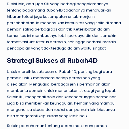
Di sisi lain, ada juga Siti yang berbagi pengalamannya
tentang bagaimana Rubah4D tidak hanya menawarkan
hiburan tetapi juga kesempatan untuk menjalin
persahabatan. Ia menemukan komunitas yang solid di mana
pemain saling berbagi tips dan trik. Keterlibatan dalam
komunitas ini membuatnya lebih percaya diri dan semakin
termotivasi untuk terus bermain, sehingga berhasil meraih
pencapaian yang tidak terduga dalam waktu singkat.
Strategi Sukses di Rubah4D
Untuk meraih kesuksesan di Rubah4D, penting bagi para
pemain untuk memahami setiap permainan yang
disediakan. Menguasai berbagai jenis permainan akan
membantu pemain untuk menentukan strategi yang tepat.
Selain itu, mengenali pola dan kecenderungan permainan
juga bisa memberikan keunggulan. Pemain yang mampu
menganalisa situasi dan reaksi dari pemain lain biasanya
bisa mengambil keputusan yang lebih baik.
Selain pemahaman tentang permainan, manajemen