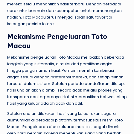
mereka selalu menantikan hasil terbaru. Dengan berbagai
cara untuk bermain dan kesempatan untuk memenangkan
hadiah, Toto Macau terus menjadi salah satu favorit di
kalangan pecinta lotere.
Mekanisme Pengeluaran Toto
Macau
Mekanisme pengeluaran Toto Macau melibatkan beberapa
langkah yang sistematis, dimulai dari pemilihan angka
hingga pengumuman hasil. Pemain memilih kombinasi
angka sesuai dengan preferensi mereka, dan setiap pilihan
tercatat dalam sistem. Setelah periode pendaftaran ditutup,
hasil undian akan diambil secara acak melalui proses yang
transparan dan terpercaya. Hal ini memastikan bahwa setiap
hasil yang keluar adalah acak dan adil.
Setelah undian dilakukan, hasil yang keluar akan segera
diumumkan di berbagai platform, termasuk situs resmi Toto
Macau. Pengeluaran atau keluaran hasil ini sangat dinanti
oleh para pemain, karena menentukan siapa yang berhak