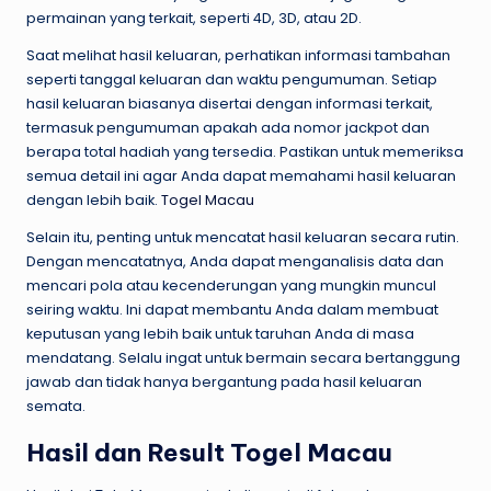
permainan yang terkait, seperti 4D, 3D, atau 2D.
Saat melihat hasil keluaran, perhatikan informasi tambahan
seperti tanggal keluaran dan waktu pengumuman. Setiap
hasil keluaran biasanya disertai dengan informasi terkait,
termasuk pengumuman apakah ada nomor jackpot dan
berapa total hadiah yang tersedia. Pastikan untuk memeriksa
semua detail ini agar Anda dapat memahami hasil keluaran
dengan lebih baik.
Togel Macau
Selain itu, penting untuk mencatat hasil keluaran secara rutin.
Dengan mencatatnya, Anda dapat menganalisis data dan
mencari pola atau kecenderungan yang mungkin muncul
seiring waktu. Ini dapat membantu Anda dalam membuat
keputusan yang lebih baik untuk taruhan Anda di masa
mendatang. Selalu ingat untuk bermain secara bertanggung
jawab dan tidak hanya bergantung pada hasil keluaran
semata.
Hasil dan Result Togel Macau