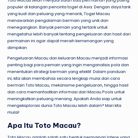
Toto Macau telah menjadi salah satu permainan yang paling
populer di kalangan pencinta togel di Asia. Dengan daya tarik
yang kuat dan peluang yang menarik, Togel Macau
menawarkan pengalaman bermain yang unik dan
menegangkan. Banyak pemain yang tertarik untuk
mengetahui lebih banyak tentang pengeluaran dan hasil dari
permainan ini agar dapat meraih kemenangan yang
diimpikan.
Pengeluaran Macau dan keluaran Macau menjadi informasi
penting bagi para pemain yang ingin menganalisis pola dan
menentukan strategi bermain yang efektif. Dalam panduan
ini, kita akan membahas secara lengkap mulai dari cara
bermain Toto Macau, mekanisme pengeluaran, hingga hasil
dan cara memanfaatkan informasi dari Macau Pools untuk
meningkatkan peluang menang. Apakah Anda siap untuk
mengeksplorasi dunia Toto Macau lebih dalam? Mari kita
mulai!
Apa Itu Toto Macau?
Toto Macau adalah salah satu bentuk permainan lotere yang