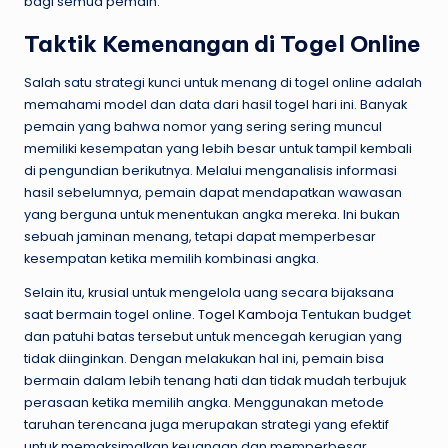
bagi semua pemain.
Taktik Kemenangan di Togel Online
Salah satu strategi kunci untuk menang di togel online adalah
memahami model dan data dari hasil togel hari ini. Banyak
pemain yang bahwa nomor yang sering sering muncul
memiliki kesempatan yang lebih besar untuk tampil kembali
di pengundian berikutnya. Melalui menganalisis informasi
hasil sebelumnya, pemain dapat mendapatkan wawasan
yang berguna untuk menentukan angka mereka. Ini bukan
sebuah jaminan menang, tetapi dapat memperbesar
kesempatan ketika memilih kombinasi angka.
Selain itu, krusial untuk mengelola uang secara bijaksana
saat bermain togel online.
Togel Kamboja
Tentukan budget
dan patuhi batas tersebut untuk mencegah kerugian yang
tidak diinginkan. Dengan melakukan hal ini, pemain bisa
bermain dalam lebih tenang hati dan tidak mudah terbujuk
perasaan ketika memilih angka. Menggunakan metode
taruhan terencana juga merupakan strategi yang efektif
untuk memaksimalkan keuangan dan memperbesar