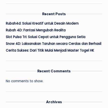
Recent Posts
Rubah4d: Solusi Kreatif untuk Desain Modern
Rubah 4D: Fantasi Mengubah Realita
Slot Pulsa Tri: Solusi Cepat untuk Pengguna Setia
Snow 4D: Laksanakan Taruhan secara Cerdas dan Berhasil
Cerita Sukses: Dari Titik Mulai Menjadi Master Togel HK
Recent Comments
No comments to show.
Archives