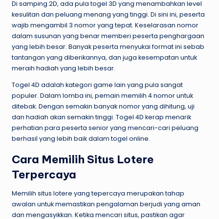
Di samping 2D, ada pula togel 3D yang menambahkan level
kesulitan dan peluang menang yang tinggi. Di sini ini, peserta
wajib mengambil 3 nomor yang tepat. Keselarasan nomor
dalam susunan yang benar memberi peserta penghargaan
yang lebih besar. Banyak peserta menyukai format ini sebab
tantangan yang diberikannya, dan juga kesempatan untuk
meraih hadiah yang lebih besar.
Togel 4D adalah kategori game lain yang pula sangat
populer. Dalam lomba ini, pemain memilih 4 nomor untuk
ditebak. Dengan semakin banyak nomor yang dihitung, uji
dan hadiah akan semakin tinggi. Togel 4D kerap menarik
perhatian para peserta senior yang mencari-cari peluang
berhasil yang lebih baik dalam togel online.
Cara Memilih Situs Lotere
Terpercaya
Memilih situs lotere yang tepercaya merupakan tahap
awalan untuk memastikan pengalaman berjudi yang aman
dan mengasyikkan. Ketika mencari situs, pastikan agar