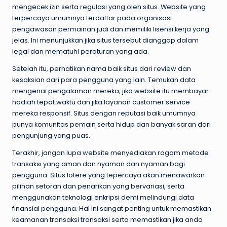
mengecek izin serta regulasi yang oleh situs. Website yang
terpercaya umumnya terdaftar pada organisasi
pengawasan permainan judi dan memiliki lisensi kerja yang
jelas. Ini menunjukkan jika situs tersebut dianggap dalam
legal dan mematuhi peraturan yang ada.
Setelah itu, perhatikan nama baik situs dari review dan
kesaksian dari para pengguna yang lain. Temukan data
mengenai pengalaman mereka, jika website itu membayar
hadiah tepat waktu dan jika layanan customer service
mereka responsif. Situs dengan reputasi baik umumnya
punya komunitas pemain serta hidup dan banyak saran dari
pengunjung yang puas.
Terakhir, jangan lupa website menyediakan ragam metode
transaksi yang aman dan nyaman dan nyaman bagi
pengguna. Situs lotere yang tepercaya akan menawarkan
pilihan setoran dan penarikan yang bervariasi, serta
menggunakan teknologi enkripsi demi melindungi data
finansial pengguna. Hal ini sangat penting untuk memastikan
keamanan transaksi transaksi serta memastikan jika anda