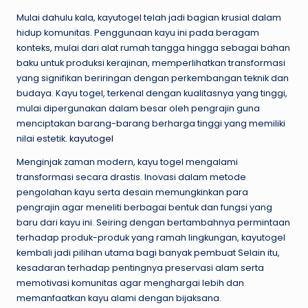
Mulai dahulu kala, kayutogel telah jadi bagian krusial dalam
hidup komunitas. Penggunaan kayu ini pada beragam
konteks, mulai dari alat rumah tangga hingga sebagai bahan
baku untuk produksi kerajinan, memperlihatkan transformasi
yang signifikan beriringan dengan perkembangan teknik dan
budaya. Kayu togel, terkenal dengan kualitasnya yang tinggi,
mulai dipergunakan dalam besar oleh pengrajin guna
menciptakan barang-barang berharga tinggi yang memiliki
nilai estetik.
kayutogel
Menginjak zaman modern, kayu togel mengalami
transformasi secara drastis. Inovasi dalam metode
pengolahan kayu serta desain memungkinkan para
pengrajin agar meneliti berbagai bentuk dan fungsi yang
baru dari kayu ini. Seiring dengan bertambahnya permintaan
terhadap produk-produk yang ramah lingkungan, kayutogel
kembali jadi pilihan utama bagi banyak pembuat Selain itu,
kesadaran terhadap pentingnya preservasi alam serta
memotivasi komunitas agar menghargai lebih dan
memanfaatkan kayu alami dengan bijaksana.