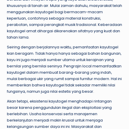
khususnya di tanah air. Mulai zaman dahulu, masyarakat telah
menggunakan kayutogel bagi bermacam-macam
keperluan, contohnya sebagai material konstruksi,
perabotan, sampai perangkat musik tradisional. Keberadaan
kayutogel amat dihargai dikarenakan sifatnya yang kuat dan
tahan lama.
Seiring dengan berjalannya waktu, pemanfaatan kayutogel
kian beragam. Tidak hanya hanya sebagai bahan bangunan,
kayu ini juga menjadi sumber utama untuk kerajinan yang
bernilai yang bernilai seninya. Pengrajin local memanfaatkan
kayutogel dalam membuat barang-barang yang indah,
mulai berbagai ukir yang rumit sampai furnitur modern. Hal ini
memberikan bahwa kayutogel tidak sekadar memiliki nilai
fungsinya, namun juga nilai estetis yang besar.
Akan tetapi, eksistensi kayutogel menghadapi rintangan
besar karena penggundulan ilegal dan eksploitasi yang
berlebihan. Usaha konservasi serta manajemen
berkelanjutan menjadi makin krusial untuk menjaga
kelangsungan sumber daya ini ini. Masyarakat dan