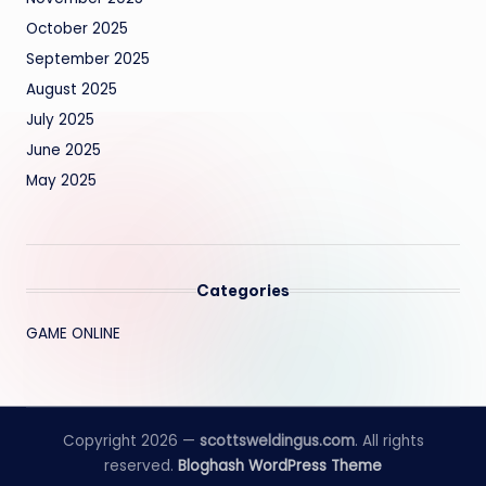
October 2025
September 2025
August 2025
July 2025
June 2025
May 2025
Categories
GAME ONLINE
Copyright 2026 —
scottsweldingus.com
. All rights
reserved.
Bloghash WordPress Theme