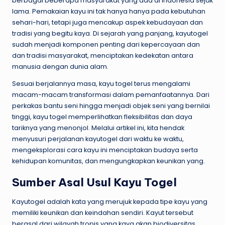
berbagai beberapa masyarakat yang ada di Indonesia sejak
lama. Pemakaian kayu ini tak hanya hanya pada kebutuhan
sehari-hari, tetapi juga mencakup aspek kebudayaan dan
tradisi yang begitu kaya. Di sejarah yang panjang, kayutogel
sudah menjadi komponen penting dari kepercayaan dan
dan tradisi masyarakat, menciptakan kedekatan antara
manusia dengan dunia alam.
Sesuai berjalannya masa, kayu togel terus mengalami
macam-macam transformasi dalam pemanfaatannya. Dari
perkakas bantu seni hingga menjadi objek seni yang bernilai
tinggi, kayu togel memperlihatkan fleksibilitas dan daya
tariknya yang menonjol. Melalui artikel ini, kita hendak
menyusuri perjalanan kayutogel dari waktu ke waktu,
mengeksplorasi cara kayu ini menciptakan budaya serta
kehidupan komunitas, dan mengungkapkan keunikan yang.
Sumber Asal Usul Kayu Togel
Kayutogel adalah kata yang merujuk kepada tipe kayu yang
memiliki keunikan dan keindahan sendiri. Kayut tersebut
berasal dari wilayah tropis yang kaya akan biodiversitas,