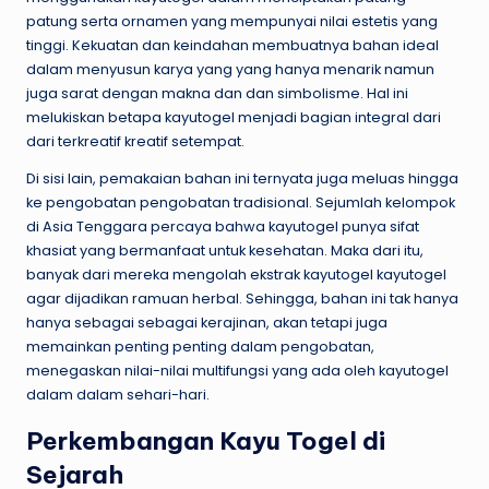
patung serta ornamen yang mempunyai nilai estetis yang
tinggi. Kekuatan dan keindahan membuatnya bahan ideal
dalam menyusun karya yang yang hanya menarik namun
juga sarat dengan makna dan dan simbolisme. Hal ini
melukiskan betapa kayutogel menjadi bagian integral dari
dari terkreatif kreatif setempat.
Di sisi lain, pemakaian bahan ini ternyata juga meluas hingga
ke pengobatan pengobatan tradisional. Sejumlah kelompok
di Asia Tenggara percaya bahwa kayutogel punya sifat
khasiat yang bermanfaat untuk kesehatan. Maka dari itu,
banyak dari mereka mengolah ekstrak kayutogel kayutogel
agar dijadikan ramuan herbal. Sehingga, bahan ini tak hanya
hanya sebagai sebagai kerajinan, akan tetapi juga
memainkan penting penting dalam pengobatan,
menegaskan nilai-nilai multifungsi yang ada oleh kayutogel
dalam dalam sehari-hari.
Perkembangan Kayu Togel di
Sejarah