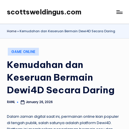
scottsweldingus.com
Skip
to
content
Home
»
Kemudahan dan Keseruan Bermain Dewi4D Secara Daring
Posted
GAME ONLINE
in
Kemudahan dan
Keseruan Bermain
Dewi4D Secara Daring
RAf4L
January 26, 2026
Posted
by
Dalam zaman digital saat ini, permainan online kian populer
di tengah publik, salah satunya adalah platform Dewi4D.