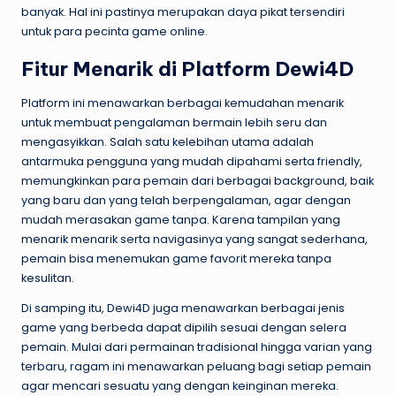
banyak. Hal ini pastinya merupakan daya pikat tersendiri
untuk para pecinta game online.
Fitur Menarik di Platform Dewi4D
Platform ini menawarkan berbagai kemudahan menarik
untuk membuat pengalaman bermain lebih seru dan
mengasyikkan. Salah satu kelebihan utama adalah
antarmuka pengguna yang mudah dipahami serta friendly,
memungkinkan para pemain dari berbagai background, baik
yang baru dan yang telah berpengalaman, agar dengan
mudah merasakan game tanpa. Karena tampilan yang
menarik menarik serta navigasinya yang sangat sederhana,
pemain bisa menemukan game favorit mereka tanpa
kesulitan.
Di samping itu, Dewi4D juga menawarkan berbagai jenis
game yang berbeda dapat dipilih sesuai dengan selera
pemain. Mulai dari permainan tradisional hingga varian yang
terbaru, ragam ini menawarkan peluang bagi setiap pemain
agar mencari sesuatu yang dengan keinginan mereka.