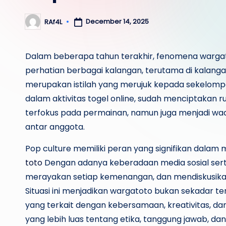
December 14, 2025
RAf4L
Posted
by
Dalam beberapa tahun terakhir, fenomena warga
perhatian berbagai kalangan, terutama di kalang
merupakan istilah yang merujuk kepada sekelomp
dalam aktivitas togel online, sudah menciptakan ru
terfokus pada permainan, namun juga menjadi wad
antar anggota.
Pop culture memiliki peran yang signifikan dalam
toto
Dengan adanya keberadaan media sosial serta
merayakan setiap kemenangan, dan mendiskusika
Situasi ini menjadikan wargatoto bukan sekadar te
yang terkait dengan kebersamaan, kreativitas, da
yang lebih luas tentang etika, tanggung jawab, da