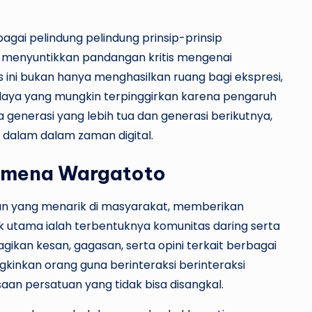
bagai pelindung pelindung prinsip-prinsip
li menyuntikkan pandangan kritis mengenai
s ini bukan hanya menghasilkan ruang bagi ekspresi,
daya yang mungkin terpinggirkan karena pengaruh
a generasi yang lebih tua dan generasi berikutnya,
g dalam dalam zaman digital.
omena Wargatoto
n yang menarik di masyarakat, memberikan
k utama ialah terbentuknya komunitas daring serta
ikan kesan, gagasan, serta opini terkait berbagai
kinkan orang guna berinteraksi berinteraksi
an persatuan yang tidak bisa disangkal.