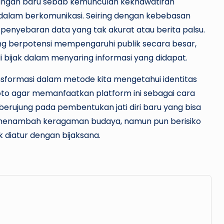
antangan baru sebab kemunculan kekhawatiran
dalam berkomunikasi. Seiring dengan kebebasan
adi penyebaran data yang tak akurat atau berita palsu.
ang berpotensi mempengaruhi publik secara besar,
di bijak dalam menyaring informasi yang didapat.
nsformasi dalam metode kita mengetahui identitas
oto agar memanfaatkan platform ini sebagai cara
berujung pada pembentukan jati diri baru yang bisa
pat menambah keragaman budaya, namun pun berisiko
 diatur dengan bijaksana.