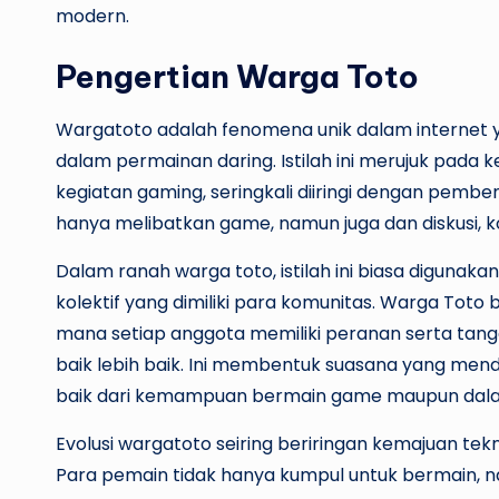
modern.
Pengertian Warga Toto
Wargatoto adalah fenomena unik dalam internet
dalam permainan daring. Istilah ini merujuk pada 
kegiatan gaming, seringkali diiringi dengan pembe
hanya melibatkan game, namun juga dan diskusi, k
Dalam ranah warga toto, istilah ini biasa diguna
kolektif yang dimiliki para komunitas. Warga Toto 
mana setiap anggota memiliki peranan serta tan
baik lebih baik. Ini membentuk suasana yang men
baik dari kemampuan bermain game maupun dalam 
Evolusi wargatoto seiring beriringan kemajuan tek
Para pemain tidak hanya kumpul untuk bermain, n