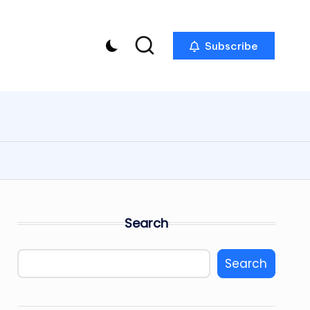
Subscribe
Search
Search