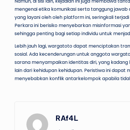
Namun, di sisi lain, kejadian ini juga membawa t
mengenai etika komunikasi serta tanggung jawab 
yang layani oleh oleh platform ini, seringkali terj
Perkara ini berisiko menyebarkan misinformasi y
sehingga penting bagi setiap individu untuk menja
Lebih jauh lagi, wargatoto dapat menciptakan tra
sosial. Ada kecenderungan untuk anggota wargat
sarana menyampaikan identitas diri, yang kadang 
lain dari kehidupan kehidupan. Peristiwa ini da
menyebabkan konflik antarkelompok apabila tidak
RAf4L