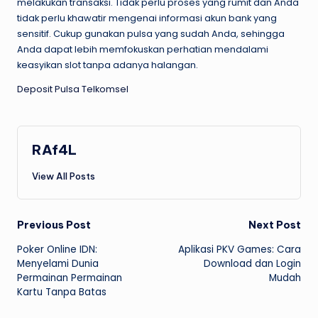
melakukan transaksi. Tidak perlu proses yang rumit dan Anda
tidak perlu khawatir mengenai informasi akun bank yang
sensitif. Cukup gunakan pulsa yang sudah Anda, sehingga
Anda dapat lebih memfokuskan perhatian mendalami
keasyikan slot tanpa adanya halangan.
Deposit Pulsa Telkomsel
RAf4L
View All Posts
Post
Previous Post
Next Post
Poker Online IDN:
Aplikasi PKV Games: Cara
navigation
Menyelami Dunia
Download dan Login
Permainan Permainan
Mudah
Kartu Tanpa Batas