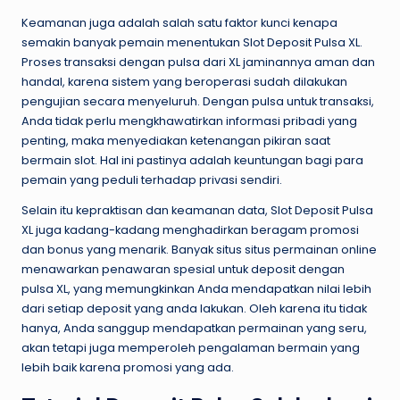
Keamanan juga adalah salah satu faktor kunci kenapa
semakin banyak pemain menentukan Slot Deposit Pulsa XL.
Proses transaksi dengan pulsa dari XL jaminannya aman dan
handal, karena sistem yang beroperasi sudah dilakukan
pengujian secara menyeluruh. Dengan pulsa untuk transaksi,
Anda tidak perlu mengkhawatirkan informasi pribadi yang
penting, maka menyediakan ketenangan pikiran saat
bermain slot. Hal ini pastinya adalah keuntungan bagi para
pemain yang peduli terhadap privasi sendiri.
Selain itu kepraktisan dan keamanan data, Slot Deposit Pulsa
XL juga kadang-kadang menghadirkan beragam promosi
dan bonus yang menarik. Banyak situs situs permainan online
menawarkan penawaran spesial untuk deposit dengan
pulsa XL, yang memungkinkan Anda mendapatkan nilai lebih
dari setiap deposit yang anda lakukan. Oleh karena itu tidak
hanya, Anda sanggup mendapatkan permainan yang seru,
akan tetapi juga memperoleh pengalaman bermain yang
lebih baik karena promosi yang ada.