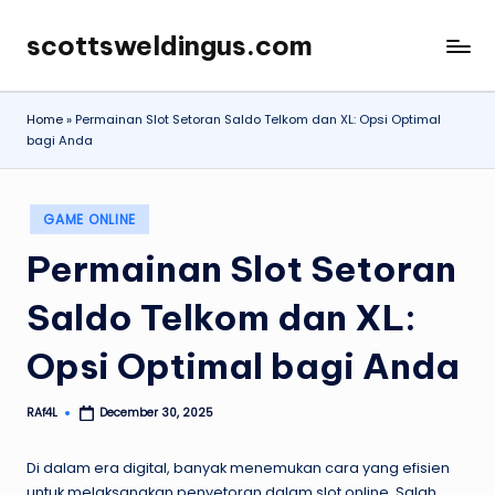
scottsweldingus.com
Skip
to
content
Home
»
Permainan Slot Setoran Saldo Telkom dan XL: Opsi Optimal
bagi Anda
Posted
GAME ONLINE
in
Permainan Slot Setoran
Saldo Telkom dan XL:
Opsi Optimal bagi Anda
RAf4L
December 30, 2025
Posted
by
Di dalam era digital, banyak menemukan cara yang efisien
untuk melaksanakan penyetoran dalam slot online. Salah