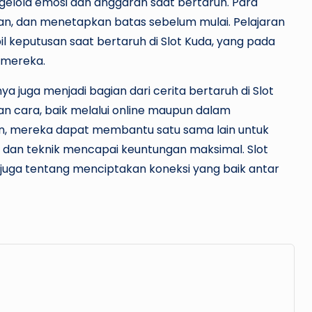
gelola emosi dan anggaran saat bertaruh. Para
saan, dan menetapkan batas sebelum mulai. Pelajaran
l keputusan saat bertaruh di Slot Kuda, yang pada
 mereka.
ya juga menjadi bagian dari cerita bertaruh di Slot
an cara, baik melalui online maupun dalam
, mereka dapat membantu satu sama lain untuk
n dan teknik mencapai keuntungan maksimal. Slot
juga tentang menciptakan koneksi yang baik antar