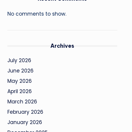
No comments to show.
Archives
July 2026
June 2026
May 2026
April 2026
March 2026
February 2026
January 2026