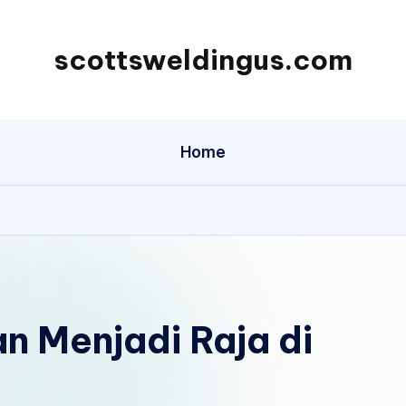
scottsweldingus.com
Home
an Menjadi Raja di