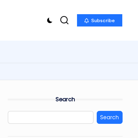
Subscribe
Search
Search