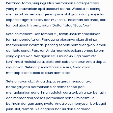
Pertama-tama, kunjungi situs permainan slot terpercaya
yang menawarkan opsi account demo. Website ini sering
menawarkan berbagai jenis game slot gratis dari penyedia
seperti Pragmatic Play dan PG Soft. Di halaman beranda, cari
tombol atau link bertuliskan "Daftar" atau "Buat Akun".
Setelah menemukan tombol itu, tekan untuk memasukkan
formulir pendaftaran. Pengguna biasanya akan diminta
memasukkan informasi penting seperti nama lengkap, email,
dan kata sandi. Pastikan Anda menyelesaikan semua kolom
yang diperlukan. Sebagian situs mungkin juga meminta
konfirmasi melalui surat elektronik sebelum akun Anda dapat
digunakan. Setelah pendaftaran sukses, Anda akan
mendapatkan akses ke akun demo slot.
Setelah akun aktif, Anda dapat segera menggunakan
berbagai jenis permainan slot demo tanpa perlu
mengeluarkan uang. Inilah adalah cara terbaik untuk berlatih
dan memahami proses permainan sebelum bermula
bermain dengan uang nyata. Anda bisa menyusuri berbagai
jenis slot, termasuk slot gacor hari ini dan slot demo