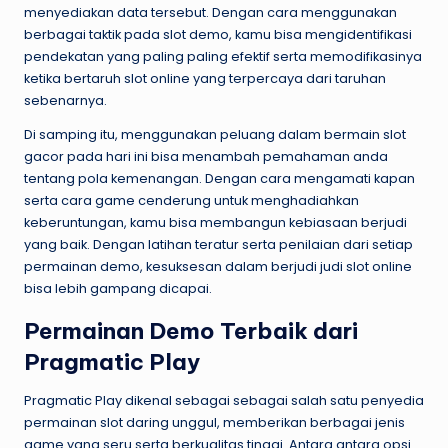
menyediakan data tersebut. Dengan cara menggunakan
berbagai taktik pada slot demo, kamu bisa mengidentifikasi
pendekatan yang paling paling efektif serta memodifikasinya
ketika bertaruh slot online yang terpercaya dari taruhan
sebenarnya.
Di samping itu, menggunakan peluang dalam bermain slot
gacor pada hari ini bisa menambah pemahaman anda
tentang pola kemenangan. Dengan cara mengamati kapan
serta cara game cenderung untuk menghadiahkan
keberuntungan, kamu bisa membangun kebiasaan berjudi
yang baik. Dengan latihan teratur serta penilaian dari setiap
permainan demo, kesuksesan dalam berjudi judi slot online
bisa lebih gampang dicapai.
Permainan Demo Terbaik dari
Pragmatic Play
Pragmatic Play dikenal sebagai sebagai salah satu penyedia
permainan slot daring unggul, memberikan berbagai jenis
game yang seru serta berkualitas tinggi. Antara antara opsi