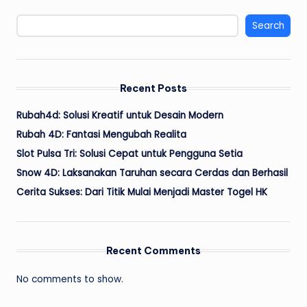
Search
Recent Posts
Rubah4d: Solusi Kreatif untuk Desain Modern
Rubah 4D: Fantasi Mengubah Realita
Slot Pulsa Tri: Solusi Cepat untuk Pengguna Setia
Snow 4D: Laksanakan Taruhan secara Cerdas dan Berhasil
Cerita Sukses: Dari Titik Mulai Menjadi Master Togel HK
Recent Comments
No comments to show.