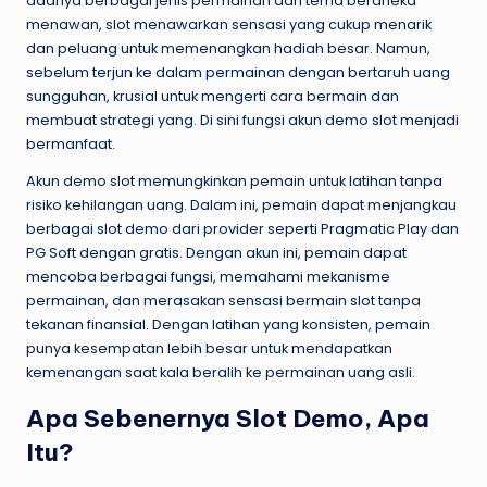
adanya berbagai jenis permainan dan tema beraneka
menawan, slot menawarkan sensasi yang cukup menarik
dan peluang untuk memenangkan hadiah besar. Namun,
sebelum terjun ke dalam permainan dengan bertaruh uang
sungguhan, krusial untuk mengerti cara bermain dan
membuat strategi yang. Di sini fungsi akun demo slot menjadi
bermanfaat.
Akun demo slot memungkinkan pemain untuk latihan tanpa
risiko kehilangan uang. Dalam ini, pemain dapat menjangkau
berbagai slot demo dari provider seperti Pragmatic Play dan
PG Soft dengan gratis. Dengan akun ini, pemain dapat
mencoba berbagai fungsi, memahami mekanisme
permainan, dan merasakan sensasi bermain slot tanpa
tekanan finansial. Dengan latihan yang konsisten, pemain
punya kesempatan lebih besar untuk mendapatkan
kemenangan saat kala beralih ke permainan uang asli.
Apa Sebenernya Slot Demo, Apa
Itu?