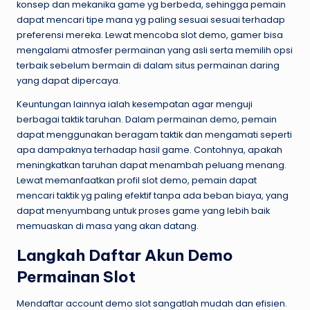
konsep dan mekanika game yg berbeda, sehingga pemain
dapat mencari tipe mana yg paling sesuai sesuai terhadap
preferensi mereka. Lewat mencoba slot demo, gamer bisa
mengalami atmosfer permainan yang asli serta memilih opsi
terbaik sebelum bermain di dalam situs permainan daring
yang dapat dipercaya.
Keuntungan lainnya ialah kesempatan agar menguji
berbagai taktik taruhan. Dalam permainan demo, pemain
dapat menggunakan beragam taktik dan mengamati seperti
apa dampaknya terhadap hasil game. Contohnya, apakah
meningkatkan taruhan dapat menambah peluang menang.
Lewat memanfaatkan profil slot demo, pemain dapat
mencari taktik yg paling efektif tanpa ada beban biaya, yang
dapat menyumbang untuk proses game yang lebih baik
memuaskan di masa yang akan datang.
Langkah Daftar Akun Demo
Permainan Slot
Mendaftar account demo slot sangatlah mudah dan efisien.