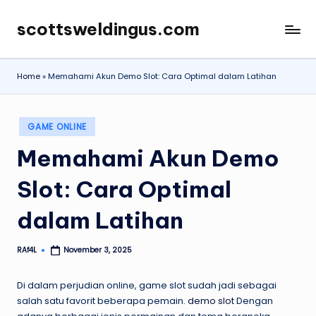
scottsweldingus.com
Skip
to
content
Home
»
Memahami Akun Demo Slot: Cara Optimal dalam Latihan
Posted
GAME ONLINE
in
Memahami Akun Demo
Slot: Cara Optimal
dalam Latihan
RAf4L
November 3, 2025
Posted
by
Di dalam perjudian online, game slot sudah jadi sebagai
salah satu favorit beberapa pemain.
demo slot
Dengan