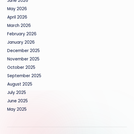
June 2026
May 2026
April 2026
March 2026
February 2026
January 2026
December 2025
November 2025
October 2025
September 2025
August 2025
July 2025
June 2025
May 2025