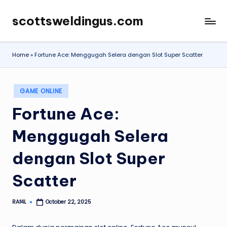
scottsweldingus.com
Skip
to
content
Home
»
Fortune Ace: Menggugah Selera dengan Slot Super Scatter
Posted
GAME ONLINE
in
Fortune Ace:
Menggugah Selera
dengan Slot Super
Scatter
RAf4L
October 22, 2025
Posted
by