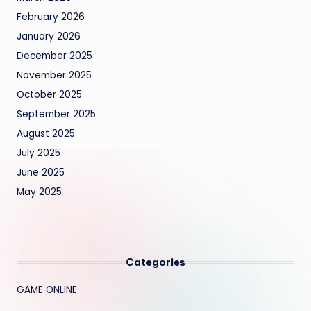
February 2026
January 2026
December 2025
November 2025
October 2025
September 2025
August 2025
July 2025
June 2025
May 2025
Categories
GAME ONLINE