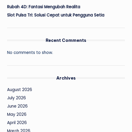
Rubah 4D: Fantasi Mengubah Realita
Slot Pulsa Tri: Solusi Cepat untuk Pengguna Setia
Recent Comments
No comments to show.
Archives
August 2026
July 2026
June 2026
May 2026
April 2026
March 2026