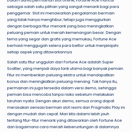
Dalam dunia permainan slot online, Fortune Ace muncul
sebagai salah satu pilihan yang sangat menarik bagi para
penggemar. Slot ini menawarkan pengalaman bermain
yang tidak hanya menghibur, tetapi juga menggiurkan
dengan berbagai fitur menarik yang bisa meningkatkan
peluang pemain untuk meraih kemenangan besar. Dengan
tema yang segar dan grafis yang memukau, Fortune Ace
berhasil menggugah selera para bettor untuk menjelajahi
setiap aspek yang ditawarkannya.
Salah satu fitur unggulan dari Fortune Ace adalah Super
Scatter, yang menjadi daya tarik utama bagi banyak pemain.
Fitur ini memberikan peluang ekstra untuk mendapatkan
bonus dan meningkatkan peluang menang. Tak hanya itu,
permainan ini juga tersedia dalam versi demo, sehingga
pemain bisa mencoba tanpa risiko sebelum melakukan
taruhan nyata. Dengan akun demo, semua orang dapat
merasakan sensasi bermain slot resmi dari Pragmatic Play ini
dengan mudah dan cepat. Mari kita dalami lebih jauh
tentang fitur-fitur menarik yang ditawarkan oleh Fortune Ace
dan bagaimana cara meraih keberuntungan di dalamnya.