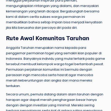
menggali perjalanan inspiratif para pemain,
mengungkapkan rintangan yang dialami, dan merayakan
kemenangan yang telah dicapai. Bergabunglah bersama
kami di dalam cerita sukses warga permainan ini
membuktikan bahwa setiap impian bisa menjadi kenyataan
jika kita berusaha dan percaya diri pada diri.
Rute Awal Komunitas Taruhan
Anggota Taruhan merupakan nama kepada para
penggemar permainan togel yang semakin kian populer di
Indonesia. Banyaknya individu yang mulai tertarik pada game
tersebut membuat kelompok warga togel bertambah pesat.
Permulaan perjalanan komunitas ini bermula dengan
perasaan ingin mencoba serta hasrat agar mencoba
meraih keberuntungan dari angka dari mana mereka
tentukan.
Secara umum, pemula datang dalam alam taruhan dengan
harapan agar dapat meraih penghargaan besar hanya
dengan dengan investasi yang minimal. Mereka sering
berbagi pengalaman serta kiat di antara saling menyokong