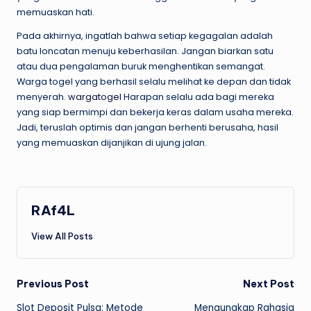
memuaskan hati.
Pada akhirnya, ingatlah bahwa setiap kegagalan adalah
batu loncatan menuju keberhasilan. Jangan biarkan satu
atau dua pengalaman buruk menghentikan semangat.
Warga togel yang berhasil selalu melihat ke depan dan tidak
menyerah.
wargatogel
Harapan selalu ada bagi mereka
yang siap bermimpi dan bekerja keras dalam usaha mereka.
Jadi, teruslah optimis dan jangan berhenti berusaha, hasil
yang memuaskan dijanjikan di ujung jalan.
RAf4L
View All Posts
Post
Previous Post
Next Post
Slot Deposit Pulsa: Metode
Mengungkap Rahasia