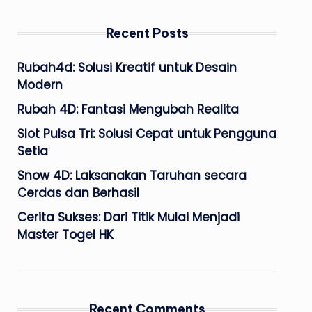
Recent Posts
Rubah4d: Solusi Kreatif untuk Desain
Modern
Rubah 4D: Fantasi Mengubah Realita
Slot Pulsa Tri: Solusi Cepat untuk Pengguna
Setia
Snow 4D: Laksanakan Taruhan secara
Cerdas dan Berhasil
Cerita Sukses: Dari Titik Mulai Menjadi
Master Togel HK
Recent Comments