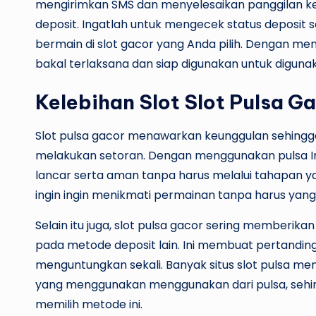
mengirimkan SMS dan menyelesaikan panggilan ke
deposit. Ingatlah untuk mengecek status deposit s
bermain di slot gacor yang Anda pilih. Dengan menj
bakal terlaksana dan siap digunakan untuk diguna
Kelebihan Slot Slot Pulsa G
Slot pulsa gacor menawarkan keunggulan sehingg
melakukan setoran. Dengan menggunakan pulsa In
lancar serta aman tanpa harus melalui tahapan yan
ingin ingin menikmati permainan tanpa harus yang
Selain itu juga, slot pulsa gacor sering memberikan
pada metode deposit lain. Ini membuat pertandin
menguntungkan sekali. Banyak situs slot pulsa m
yang menggunakan menggunakan dari pulsa, sehi
memilih metode ini.