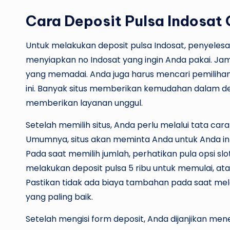
Cara Deposit Pulsa Indosat
Untuk melakukan deposit pulsa Indosat, penyeles
menyiapkan no Indosat yang ingin Anda pakai. Ja
yang memadai. Anda juga harus mencari pemilihan s
ini. Banyak situs memberikan kemudahan dalam d
memberikan layanan unggul.
Setelah memilih situs, Anda perlu melalui tata car
Umumnya, situs akan meminta Anda untuk Anda inp
Pada saat memilih jumlah, perhatikan pula opsi slo
melakukan deposit pulsa 5 ribu untuk memulai, ata
Pastikan tidak ada biaya tambahan pada saat mel
yang paling baik.
Setelah mengisi form deposit, Anda dijanjikan men