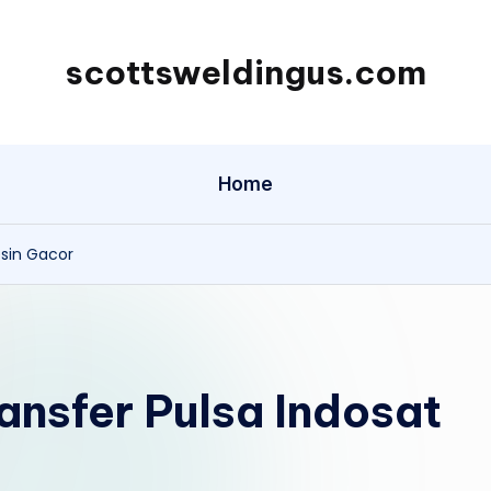
scottsweldingus.com
Home
esin Gacor
ansfer Pulsa Indosat