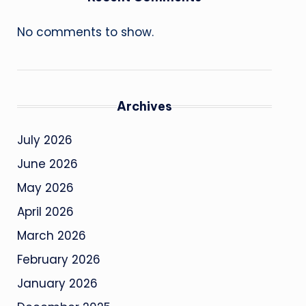
No comments to show.
Archives
July 2026
June 2026
May 2026
April 2026
March 2026
February 2026
January 2026