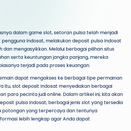
snya dalam game slot, setoran pulsa telah menjadi
uk pengguna Indosat, melakukan deposit pulsa Indosat
dan mengasyikkan. Melalui berbagai pilihan situs
an serta keuntungan jangka panjang, mereka
biasanya terjadi pada proses keuangan.
emain dapat mengakses ke berbagai tipe permainan
anya itu, slot deposit Indosat menyediakan berbagai
ra pecinta judi online. Dalam artikel ini, kita akan
sit pulsa Indosat, berbagai jenis slot yang tersedia
npa potongan yang terpercaya dan tentunya
nformasi lebih lengkap agar Anda dapat