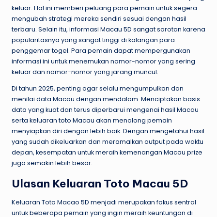
keluar. Hal ini memberi peluang para pemain untuk segera
mengubah strategi mereka sendiri sesuai dengan hasil
terbaru. Selain itu, informasi Macau 5D sangat sorotan karena
popularitasnya yang sangat tinggi di kalangan para
penggemar togel. Para pemain dapat mempergunakan
informasi ini untuk menemukan nomor-nomor yang sering
keluar dan nomor-nomor yang jarang muncul.
Di tahun 2025, penting agar selalu mengumpulkan dan
menilai data Macau dengan mendalam. Menciptakan basis
data yang kuat dan terus diperbarui mengenai hasil Macau
serta keluaran toto Macau akan menolong pemain
menyiapkan diri dengan lebih baik. Dengan mengetahui hasil
yang sudah dikeluarkan dan meramalkan output pada waktu
depan, kesempatan untuk meraih kemenangan Macau prize
juga semakin lebih besar.
Ulasan Keluaran Toto Macau 5D
Keluaran Toto Macao 5D menjadi merupakan fokus sentral
untuk beberapa pemain yang ingin meraih keuntungan di