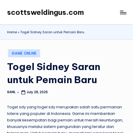
scottsweldingus.com
Skip
to
content
Home
»
Togel Sidney Saran untuk Pemain Baru
Posted
GAME ONLINE
in
Togel Sidney Saran
untuk Pemain Baru
RAf4L
July 28, 2025
Posted
by
Togel sdy yang togel sdy merupakan salah satu permainan
lotere yang populer di Indonesia. Game ini memberikan
banyak kesempatan bagi pemain untuk meraih keuntungan,
khususnya melalui sistem pengundian yang teratur dan