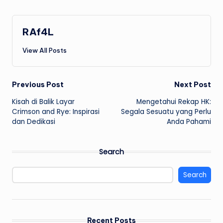
RAf4L
View All Posts
Post
Previous Post
Next Post
Kisah di Balik Layar
Mengetahui Rekap HK:
navigation
Crimson and Rye: Inspirasi
Segala Sesuatu yang Perlu
dan Dedikasi
Anda Pahami
Search
Search
Recent Posts