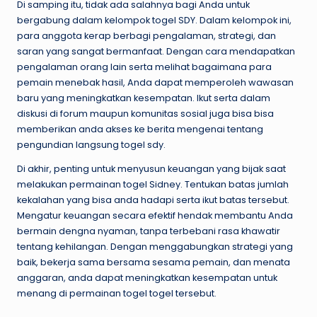
Di samping itu, tidak ada salahnya bagi Anda untuk
bergabung dalam kelompok togel SDY. Dalam kelompok ini,
para anggota kerap berbagi pengalaman, strategi, dan
saran yang sangat bermanfaat. Dengan cara mendapatkan
pengalaman orang lain serta melihat bagaimana para
pemain menebak hasil, Anda dapat memperoleh wawasan
baru yang meningkatkan kesempatan. Ikut serta dalam
diskusi di forum maupun komunitas sosial juga bisa bisa
memberikan anda akses ke berita mengenai tentang
pengundian langsung togel sdy.
Di akhir, penting untuk menyusun keuangan yang bijak saat
melakukan permainan togel Sidney. Tentukan batas jumlah
kekalahan yang bisa anda hadapi serta ikut batas tersebut.
Mengatur keuangan secara efektif hendak membantu Anda
bermain dengna nyaman, tanpa terbebani rasa khawatir
tentang kehilangan. Dengan menggabungkan strategi yang
baik, bekerja sama bersama sesama pemain, dan menata
anggaran, anda dapat meningkatkan kesempatan untuk
menang di permainan togel togel tersebut.